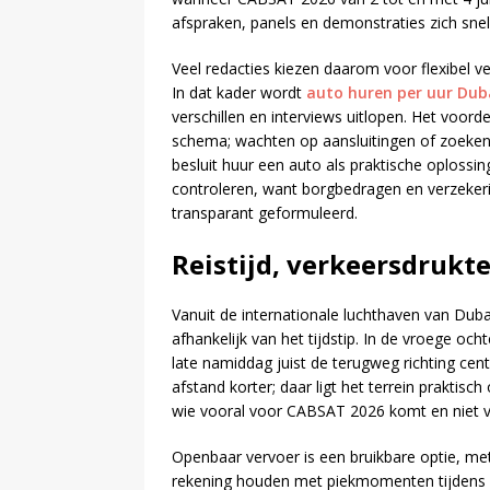
afspraken, panels en demonstraties zich snel
Veel redacties kiezen daarom voor flexibel ve
In dat kader wordt
auto huren per uur Duba
verschillen en interviews uitlopen. Het voorde
schema; wachten op aansluitingen of zoeken
besluit huur een auto als praktische oplossi
controleren, want borgbedragen en verzekering
transparant geformuleerd.
Reistijd, verkeersdrukte
Vanuit de internationale luchthaven van Dubai
afhankelijk van het tijdstip. In de vroege ocht
late namiddag juist de terugweg richting cen
afstand korter; daar ligt het terrein praktis
wie vooral voor CABSAT 2026 komt en niet vo
Openbaar vervoer is een bruikbare optie, me
rekening houden met piekmomenten tijdens 