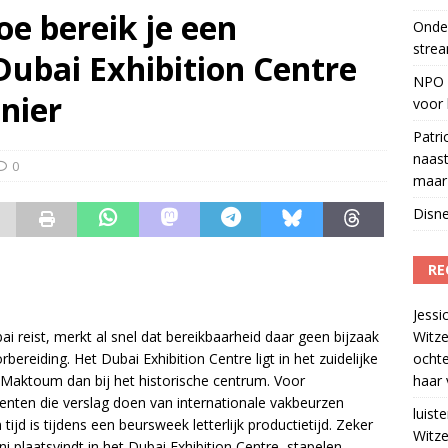
oe bereik je een
Onder
l over makerscontent
)
strea
Dubai Exhibition Centre
eamingkanalen
)
NPO S
nier
voor 
Patri
naast
0
maar 
Disne
RE
Jessi
 reist, merkt al snel dat bereikbaarheid daar geen bijzaak
Witze
ereiding. Het Dubai Exhibition Centre ligt in het zuidelijke
ocht
Al Maktoum dan bij het historische centrum. Voor
haar 
nten die verslag doen van internationale vakbeurzen
luiste
 tijd is tijdens een beursweek letterlijk productietijd. Zeker
Witze
plaatsvindt in het Dubai Exhibition Centre, stapelen