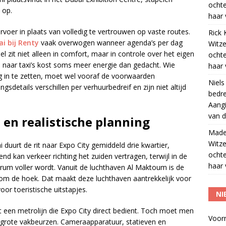
ocht
 op.
haar 
rvoer in plaats van volledig te vertrouwen op vaste routes.
Rick 
i bij Renty
vaak overwogen wanneer agenda’s per dag
Witze
el zit niet alleen in comfort, maar in controle over het eigen
ocht
 naar taxi’s kost soms meer energie dan gedacht. Wie
haar 
ng in te zetten, moet wel vooraf de voorwaarden
Niels
sdetails verschillen per verhuurbedreif en zijn niet altijd
bedre
Aangi
van d
 en realistische planning
Madel
Witze
 duurt de rit naar Expo City gemiddeld drie kwartier,
ocht
end kan verkeer richting het zuiden vertragen, terwijl in de
haar 
trum voller wordt. Vanuit de luchthaven Al Maktoum is de
ch om de hoek. Dat maakt deze luchthaven aantrekkelijk voor
or toeristische uitstapjes.
NI
t een metrolijn die Expo City direct bedient. Toch moet men
Voor
grote vakbeurzen. Cameraapparatuur, statieven en