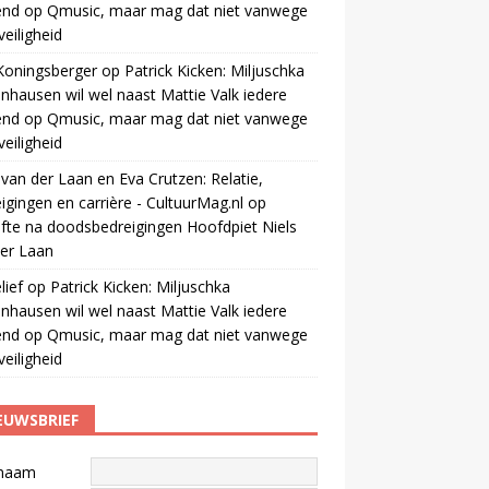
end op Qmusic, maar mag dat niet vanwege
veiligheid
Koningsberger
op
Patrick Kicken: Miljuschka
nhausen wil wel naast Mattie Valk iedere
end op Qmusic, maar mag dat niet vanwege
veiligheid
 van der Laan en Eva Crutzen: Relatie,
igingen en carrière - CultuurMag.nl
op
fte na doodsbedreigingen Hoofdpiet Niels
er Laan
ief
op
Patrick Kicken: Miljuschka
nhausen wil wel naast Mattie Valk iedere
end op Qmusic, maar mag dat niet vanwege
veiligheid
EUWSBRIEF
naam