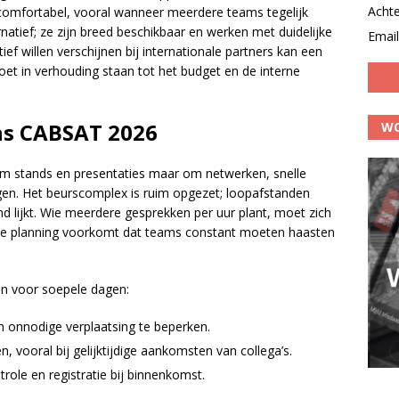
Acht
omfortabel, vooral wanneer meerdere teams tegelijk
rnatief; ze zijn breed beschikbaar en werken met duidelijke
Email
ief willen verschijnen bij internationale partners kan een
oet in verhouding staan tot het budget en de interne
ns CABSAT 2026
WO
om stands en presentaties maar om netwerken, snelle
en. Het beurscomplex is ruim opgezet; loopafstanden
nd lijkt. Wie meerdere gesprekken per uur plant, moet zich
sche planning voorkomt dat teams constant moeten haasten
ijn voor soepele dagen:
m onnodige verplaatsing te beperken.
 vooral bij gelijktijdige aankomsten van collega’s.
trole en registratie bij binnenkomst.