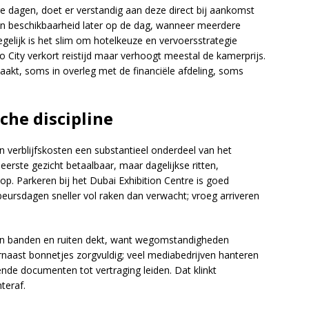
e dagen, doet er verstandig aan deze direct bij aankomst
an beschikbaarheid later op de dag, wanneer meerdere
Tegelijk is het slim om hotelkeuze en vervoersstrategie
po City verkort reistijd maar verhoogt meestal de kamerprijs.
akt, soms in overleg met de financiële afdeling, soms
che discipline
n verblijfskosten een substantieel onderdeel van het
 eerste gezicht betaalbaar, maar dagelijkse ritten,
op. Parkeren bij het Dubai Exhibition Centre is goed
 beursdagen sneller vol raken dan verwacht; vroeg arriveren
 aan banden en ruiten dekt, want wegomstandigheden
rnaast bonnetjes zorgvuldig; veel mediabedrijven hanteren
ende documenten tot vertraging leiden. Dat klinkt
teraf.