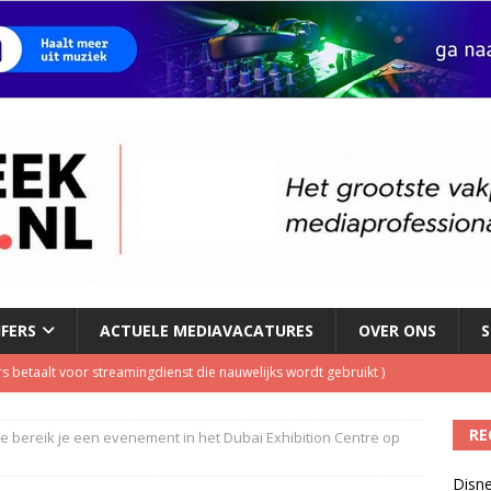
JFERS
ACTUELE MEDIAVACATURES
OVER ONS
S
s betaalt voor streamingdienst die nauwelijks wordt gebruikt
)
 1 september, goed voor besparing van bijna 250.000 euro
)
RE
oe bereik je een evenement in het Dubai Exhibition Centre op
tzenhausen wil wel naast Mattie Valk iedere ochtend op Qmusic,
Disne
r veiligheid
)