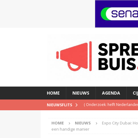
HOME
NIEUWS
AGENDA
CI
(
Onderzoek: helft Nederlander
NIEUWSFLITS
(
NPO Soul & Jazz stopt al per
HOME
NIEUWS
Expo City Dubai: H
(
Patrick Kicken: Miljuschka Wi
een handige manier
maar mag dat niet vanwege haa