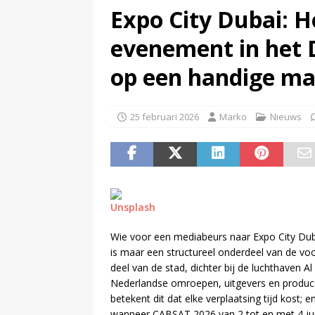
Expo City Dubai: H
(
Disney en TikTok sluiten dea
evenement in het 
(
Disney overweegt gratis str
op een handige ma
25 februari 2026
Marko
Nieuws
Unsplash
Wie voor een mediabeurs naar Expo City Dubai
is maar een structureel onderdeel van de voorb
deel van de stad, dichter bij de luchthaven 
Nederlandse omroepen, uitgevers en produce
betekent dit dat elke verplaatsing tijd kost; en
wanneer CABSAT 2026 van 2 tot en met 4 juni 