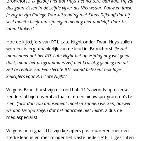
Bronkhorst:
‘Ik geloof niet dat Huys ‘het lichtere’ aan kan. Hij zal
dus gaan vissen in de zelfde vijver als Nieuwsuur, Pauw en Jinek.
Je zag in zijn College Tour-uitzending met Klaas Dijkhoff dat hij
veel moeite heeft om zijn eigen mening niet duidelijk door te
laten klinken.
‘
Hoe de kijkcijfers van RTL Late Night onder Twan Huys zullen
worden, is erg afhankelijk van de lead in. Bronkhorst:
‘Je ziet
momenteel dat het RTL Late Night het op vrijdag nog wel goed
doet, maar het programma is zelf niet krachtig genoeg om dit
zelf te realiseren. Een slechte RTL avond betekent ook lage
kijkcijfers voor RTL Late Night.’
Volgens Bronkhorst zijn er rond half 11 ’s avonds op diverse
zenders al bijna overal actualiteiten en nieuwsprogramma’s te
zien.
‘Juist dan zou amusement moeten kunnen werken, hoewel
we aan De Spa zagen dat het daarmee niet lukte’
, aldus de
mediaspecialist.
Volgens hem gaat RTL zijn kijkcijfers pas repareren met een
sterke lead in en met minder het ‘vaste riedeltje’ RTL gezichten