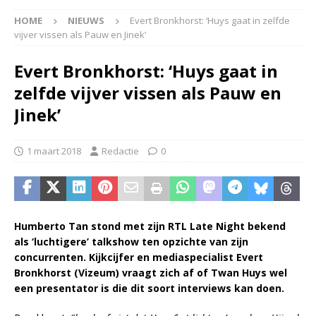
HOME
NIEUWS
Evert Bronkhorst: ‘Huys gaat in zelfde
vijver vissen als Pauw en Jinek’
Evert Bronkhorst: ‘Huys gaat in
zelfde vijver vissen als Pauw en
Jinek’
1 maart 2018
Redactie
0
Humberto Tan stond met zijn RTL Late Night bekend
als ‘luchtigere’ talkshow ten opzichte van zijn
concurrenten. Kijkcijfer en mediaspecialist Evert
Bronkhorst (Vizeum) vraagt zich af of Twan Huys wel
een presentator is die dit soort interviews kan doen.