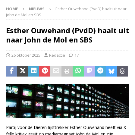
HOME
NIEUWS
Esther Ouwehand (PvdD) haalt uit naar
John de Mol en SBS
Esther Ouwehand (PvdD) haalt uit
naar John de Mol en SBS
26 oktober 2025
Redactie
17
Partij voor de Dieren-lijsttrekker Esther Ouwehand heeft via X
felle kritiek geuit op mediamagnaat John de Mol en zijn