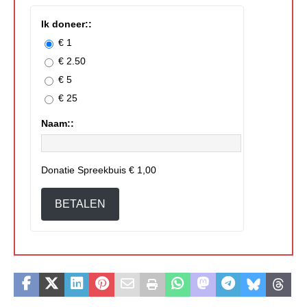
Ik doneer::
€ 1
€ 2.50
€ 5
€ 25
Naam::
Donatie Spreekbuis
€ 1,00
BETALEN