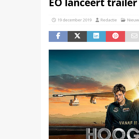
EO lanceert traile
(
KINK-oprichter Leon Ramakers
19 december 2019
Redactie
Nieuw