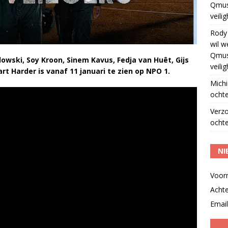
Qmus
veili
Rody
wil w
Qmus
owski, Soy Kroon, Sinem Kavus, Fedja van Huêt, Gijs
veili
art Harder
is vanaf 11 januari te zien op NPO 1.
Michi
ochte
Verz
ochte
NI
Voor
Acht
Email