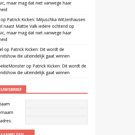
ic, maar mag dat niet vanwege haar
gheid
op
Patrick Kicken: Miljuschka Witzenhausen
el naast Mattie Valk iedere ochtend op
ic, maar mag dat niet vanwege haar
gheid
el
op
Patrick Kicken: Dit wordt de
ndshow die uiteindelijk gaat winnen
oekieMonster
op
Patrick Kicken: Dit wordt de
ndshow die uiteindelijk gaat winnen
EUWSBRIEF
naam
ernaam
adres: