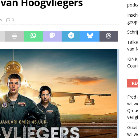
r van Hoogvliegers
podc
 lanceert Jolene Country Radio
)
Insch
s
0
geop
Schri
TalkR
van 
KINK-
Coun
RE
Fred
wil w
Qmus
veili
Guus
wil w