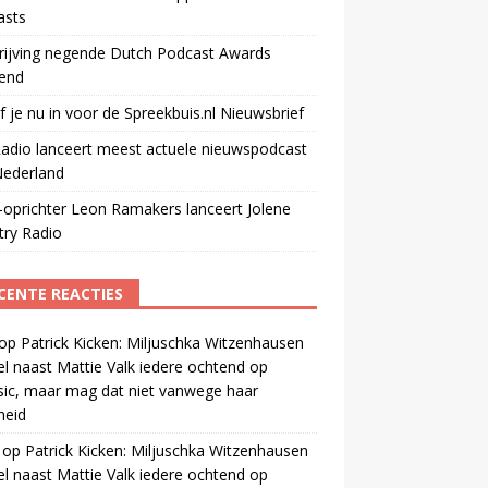
asts
rijving negende Dutch Podcast Awards
end
jf je nu in voor de Spreekbuis.nl Nieuwsbrief
adio lanceert meest actuele nieuwspodcast
Nederland
oprichter Leon Ramakers lanceert Jolene
try Radio
CENTE REACTIES
op
Patrick Kicken: Miljuschka Witzenhausen
el naast Mattie Valk iedere ochtend op
ic, maar mag dat niet vanwege haar
gheid
op
Patrick Kicken: Miljuschka Witzenhausen
el naast Mattie Valk iedere ochtend op