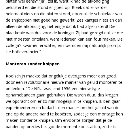
platen wel eens?” “Ja”, zei ik, want ik had de afkondiging
beluisterd en die stond er goed op. Bleek dat er verder
helemaal niets op die platen stond, doordat de schakelaar van
de snijkoppen niet goed had gewerkt. Zes kantjes niets en dan
alleen de afkondiging, het enige dat ik had afgeluisterd! Die
plaatkopie was dus voor de koningin! Zij had gezegd dat ze me
niet moesten ontslaan, want iedereen kan een fout maken. De
collega’s kwamen erachter, en noemden mij natuurlijk prompt
‘de hofleverancier.”
Monteren zonder knippen
Koolschijn maakte dat ongelukje overigens meer dan goed,
door een revolutionaire nieuwe manier van geluid monteren te
bedenken. “De NRU was eind 1956 een nieuw type
opnamebanden gaan gebruiken. Die waren duur, dus kregen
we opdracht om er zo min mogelijk in te knippen. Ik ben gaan
experimenteren en bedacht een manier om het geluid van de
ene op de andere band te kopiëren, zodat je een montage kon
maken zonder te knippen. Om ervoor te zorgen dat je de
banden op precies het goede moment kon starten, zette ik