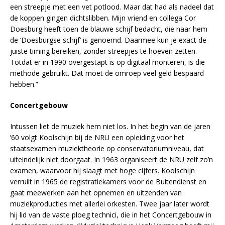
een streepje met een vet potlood. Maar dat had als nadeel dat
de koppen gingen dichtslibben. Mijn vriend en collega Cor
Doesburg heeft toen de blauwe schijf bedacht, die naar hem
de ‘Doesburgse schijf’ is genoemd. Daarmee kun je exact de
juiste timing bereiken, zonder streepjes te hoeven zetten.
Totdat er in 1990 overgestapt is op digitaal monteren, is die
methode gebruikt. Dat moet de omroep veel geld bespaard
hebben.”
Concertgebouw
Intussen liet de muziek hem niet los. In het begin van de jaren
’60 volgt Koolschijn bij de NRU een opleiding voor het
staatsexamen muziektheorie op conservatoriumniveau, dat
uiteindelijk niet doorgaat. In 1963 organiseert de NRU zelf zo’n
examen, waarvoor hij slaagt met hoge cijfers. Koolschijn
verruilt in 1965 de registratiekamers voor de Buitendienst en
gaat meewerken aan het opnemen en uitzenden van
muziekproducties met allerlei orkesten. Twee jaar later wordt
hij lid van de vaste ploeg technici, die in het Concertgebouw in