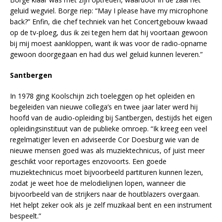
geluid wegviel. Borge riep: “May I please have my microphone
back?” Enfin, die chef techniek van het Concertgebouw kwaad
op de tv-ploeg, dus ik zei tegen hem dat hij voortaan gewoon
bij mij moest aankloppen, want ik was voor de radio-opname
gewoon doorgegaan en had dus wel geluid kunnen leveren.”
Santbergen
In 1978 ging Koolschijn zich toeleggen op het opleiden en
begeleiden van nieuwe collega’s en twee jaar later werd hij
hoofd van de audio-opleiding bij Santbergen, destijds het eigen
opleidingsinstituut van de publieke omroep. “Ik kreeg een veel
regelmatiger leven en adviseerde Cor Doesburg wie van de
nieuwe mensen goed was als muziektechnicus, of juist meer
geschikt voor reportages enzovoorts. Een goede
muziektechnicus moet bijvoorbeeld partituren kunnen lezen,
zodat je weet hoe de melodielijnen lopen, wanneer die
bijvoorbeeld van de strijkers naar de houtblazers overgaan.
Het helpt zeker ook als je zelf muzikaal bent en een instrument
bespeelt.”