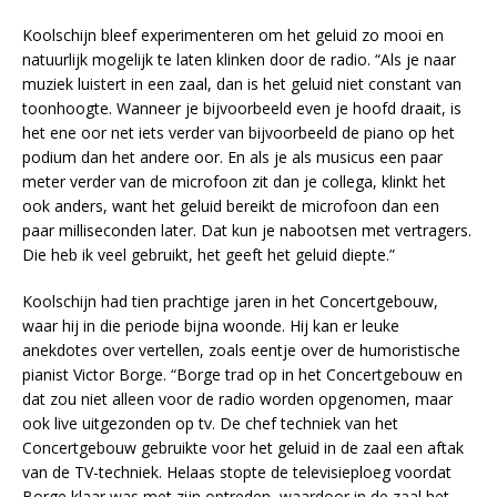
Koolschijn bleef experimenteren om het geluid zo mooi en
natuurlijk mogelijk te laten klinken door de radio. “Als je naar
muziek luistert in een zaal, dan is het geluid niet constant van
toonhoogte. Wanneer je bijvoorbeeld even je hoofd draait, is
het ene oor net iets verder van bijvoorbeeld de piano op het
podium dan het andere oor. En als je als musicus een paar
meter verder van de microfoon zit dan je collega, klinkt het
ook anders, want het geluid bereikt de microfoon dan een
paar milliseconden later. Dat kun je nabootsen met vertragers.
Die heb ik veel gebruikt, het geeft het geluid diepte.”
Koolschijn had tien prachtige jaren in het Concertgebouw,
waar hij in die periode bijna woonde. Hij kan er leuke
anekdotes over vertellen, zoals eentje over de humoristische
pianist Victor Borge. “Borge trad op in het Concertgebouw en
dat zou niet alleen voor de radio worden opgenomen, maar
ook live uitgezonden op tv. De chef techniek van het
Concertgebouw gebruikte voor het geluid in de zaal een aftak
van de TV-techniek. Helaas stopte de televisieploeg voordat
Borge klaar was met zijn optreden, waardoor in de zaal het