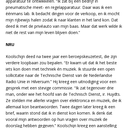
apparatuur te ontwikkelen. “Ik zat bij een bedrijf in
pneumatische meet- en regelapparatuur. Daar was ik een
éénmans lab. Ik bedacht dingen voor de verkoop, en ik mocht
mijn rijbewijs halen zodat ik naar klanten in het land kon. Dat
deed ik met de privéauto van mijn baas. Maar dat werk wilde ik
niet de rest van mijn leven blijven doen.”
NRU
Koolschijn deed na twee jaar een beroepskeuzetest, die zijn
verdere loopbaan zou bepalen. “Er kwam uit dat ik het beste
iets kon doen met techniek én muziek. Ik stuurde een open
sollicitatie naar de Technische Dienst van de Nederlandse
Radio Unie in Hilversum.” Hij kreeg een uitnodiging voor een
gesprek met een stevige commissie. “Ik zat tegenover drie
man, onder wie het hoofd van de Technisch Dienst, ir. Huydts.
Ze stelden me allerlei vragen over elektronica en muziek, die ik
allemaal kon beantwoorden. Twee dagen later kreeg ik een
brief, waarin stond dat ik in dienst kon komen. Ik denk dat
vooral mijn antwoorden op hun vragen over muziek de
doorslag hebben gegeven.” Koolschijn kreeg een aanstelling