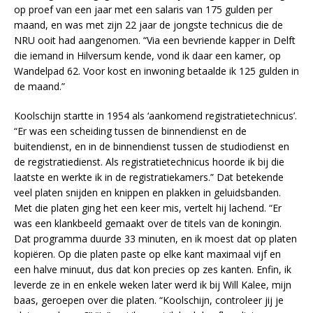
op proef van een jaar met een salaris van 175 gulden per
maand, en was met zijn 22 jaar de jongste technicus die de
NRU ooit had aangenomen. “Via een bevriende kapper in Delft
die iemand in Hilversum kende, vond ik daar een kamer, op
Wandelpad 62. Voor kost en inwoning betaalde ik 125 gulden in
de maand.”
Koolschijn startte in 1954 als ‘aankomend registratietechnicus’.
“Er was een scheiding tussen de binnendienst en de
buitendienst, en in de binnendienst tussen de studiodienst en
de registratiedienst. Als registratietechnicus hoorde ik bij die
laatste en werkte ik in de registratiekamers.” Dat betekende
veel platen snijden en knippen en plakken in geluidsbanden.
Met die platen ging het een keer mis, vertelt hij lachend. “Er
was een klankbeeld gemaakt over de titels van de koningin.
Dat programma duurde 33 minuten, en ik moest dat op platen
kopiëren. Op die platen paste op elke kant maximaal vijf en
een halve minuut, dus dat kon precies op zes kanten. Enfin, ik
leverde ze in en enkele weken later werd ik bij Will Kalee, mijn
baas, geroepen over die platen. “Koolschijn, controleer jij je