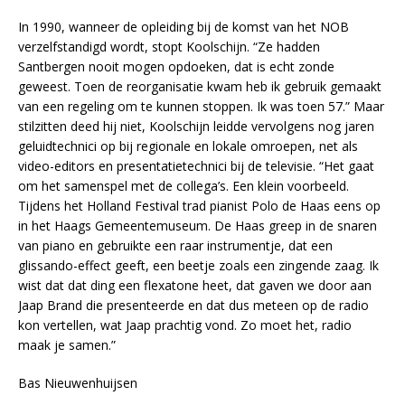
In 1990, wanneer de opleiding bij de komst van het NOB
verzelfstandigd wordt, stopt Koolschijn. “Ze hadden
Santbergen nooit mogen opdoeken, dat is echt zonde
geweest. Toen de reorganisatie kwam heb ik gebruik gemaakt
van een regeling om te kunnen stoppen. Ik was toen 57.” Maar
stilzitten deed hij niet, Koolschijn leidde vervolgens nog jaren
geluidtechnici op bij regionale en lokale omroepen, net als
video-editors en presentatietechnici bij de televisie. “Het gaat
om het samenspel met de collega’s. Een klein voorbeeld.
Tijdens het Holland Festival trad pianist Polo de Haas eens op
in het Haags Gemeentemuseum. De Haas greep in de snaren
van piano en gebruikte een raar instrumentje, dat een
glissando-effect geeft, een beetje zoals een zingende zaag. Ik
wist dat dat ding een flexatone heet, dat gaven we door aan
Jaap Brand die presenteerde en dat dus meteen op de radio
kon vertellen, wat Jaap prachtig vond. Zo moet het, radio
maak je samen.”
Bas Nieuwenhuijsen