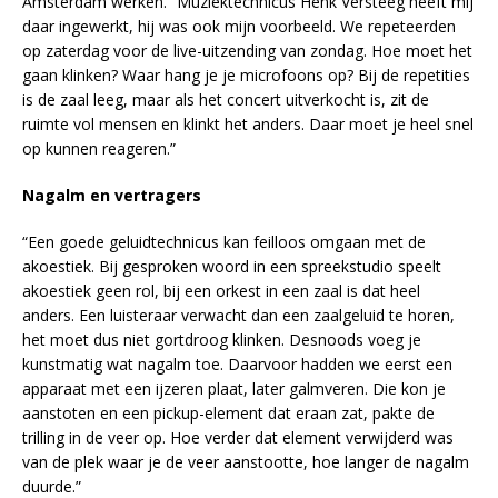
Amsterdam werken. “Muziektechnicus Henk Versteeg heeft mij
daar ingewerkt, hij was ook mijn voorbeeld. We repeteerden
op zaterdag voor de live-uitzending van zondag. Hoe moet het
gaan klinken? Waar hang je je microfoons op? Bij de repetities
is de zaal leeg, maar als het concert uitverkocht is, zit de
ruimte vol mensen en klinkt het anders. Daar moet je heel snel
op kunnen reageren.”
Nagalm en vertragers
“Een goede geluidtechnicus kan feilloos omgaan met de
akoestiek. Bij gesproken woord in een spreekstudio speelt
akoestiek geen rol, bij een orkest in een zaal is dat heel
anders. Een luisteraar verwacht dan een zaalgeluid te horen,
het moet dus niet gortdroog klinken. Desnoods voeg je
kunstmatig wat nagalm toe. Daarvoor hadden we eerst een
apparaat met een ijzeren plaat, later galmveren. Die kon je
aanstoten en een pickup-element dat eraan zat, pakte de
trilling in de veer op. Hoe verder dat element verwijderd was
van de plek waar je de veer aanstootte, hoe langer de nagalm
duurde.”