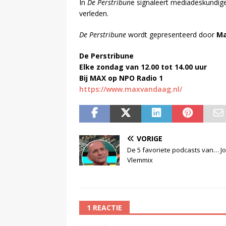
In
De Perstribun
e signaleert mediadeskundig
verleden.
De Perstribune
wordt gepresenteerd door
Ma
De Perstribune
Elke zondag van 12.00 tot 14.00 uur
Bij MAX op NPO Radio 1
https://www.maxvandaag.nl/
VORIGE
De 5 favoriete podcasts van… J
Vlemmix
1 REACTIE