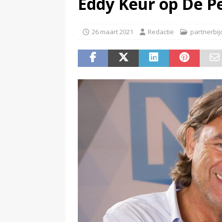
Eddy Keur op De P
(
Beeld & Geluid presenteert 
26 maart 2021
Redactie
partnerbij