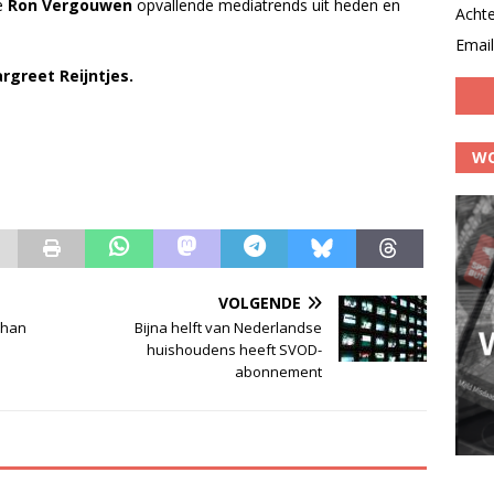
e
Ron Vergouwen
opvallende mediatrends uit heden en
Acht
Email
rgreet Reijntjes.
WO
VOLGENDE
ohan
Bijna helft van Nederlandse
huishoudens heeft SVOD-
abonnement