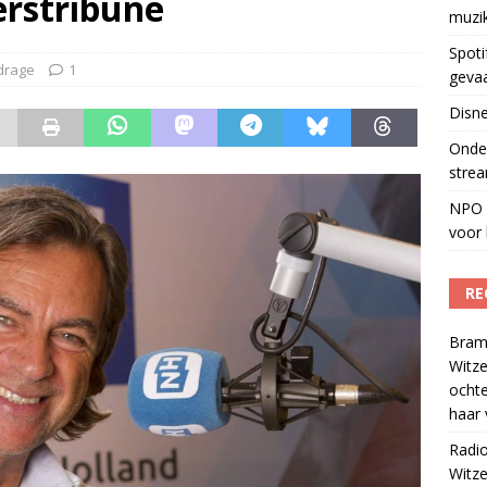
erstribune
muzi
Fonos: een nieuwe muzikale ontmoetingsplek
)
Spoti
drage
1
geva
Disne
Onder
strea
NPO S
voor 
RE
Bram
Witze
ocht
haar 
Radi
Witze