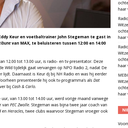
ocht
haar 
Radi
Witze
ocht
Eddy Keur en voetbaltrainer John Stegeman te gast in
haar 
ribune
van MAX, te beluisteren tussen 12:00 en 14:00
Radi
Witze
ocht
van 12.00 tot 13.00 uur, is radio- en tv-presentator. Deze
haar 
e Wild tijdelijk gaat vervangen op NPO Radio 2, nadat De
lijdt. Daarnaast is Keur dj bij NH Radio en was hij eerder
MEB
 Voorheen presenteerde hij ook tv-programma’s als
Dat
Witze
ver bij
Cash & Carlo.
ocht
haar 
e uur, van 13.00 tot 14.00 uur, werd vorige maand vanwege
er van
PEC Zwolle
. Stegeman was bijna twee jaar coach van
NI
d
en
Heracles
, twee clubs waarvoor Stegeman vroeger ook
Voor