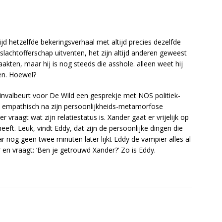
ltijd hetzelfde bekeringsverhaal met altijd precies dezelfde
 slachtofferschap uitventen, het zijn altijd anderen geweest
akten, maar hij is nog steeds die asshole. alleen weet hij
en. Hoewel?
 invalbeurt voor De Wild een gesprekje met NOS politiek-
o empathisch na zijn persoonlijkheids-metamorfose
 vraagt wat zijn relatiestatus is. Xander gaat er vrijelijk op
 heeft. Leuk, vindt Eddy, dat zijn de persoonlijke dingen die
aar nog geen twee minuten later lijkt Eddy de vampier alles al
 en vraagt: ‘Ben je getrouwd Xander?’ Zo is Eddy.