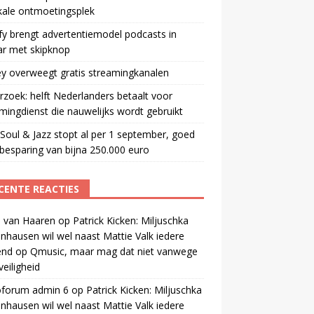
kale ontmoetingsplek
fy brengt advertentiemodel podcasts in
ar met skipknop
y overweegt gratis streamingkanalen
zoek: helft Nederlanders betaalt voor
mingdienst die nauwelijks wordt gebruikt
oul & Jazz stopt al per 1 september, goed
besparing van bijna 250.000 euro
CENTE REACTIES
 van Haaren
op
Patrick Kicken: Miljuschka
nhausen wil wel naast Mattie Valk iedere
end op Qmusic, maar mag dat niet vanwege
veiligheid
oforum admin 6
op
Patrick Kicken: Miljuschka
nhausen wil wel naast Mattie Valk iedere