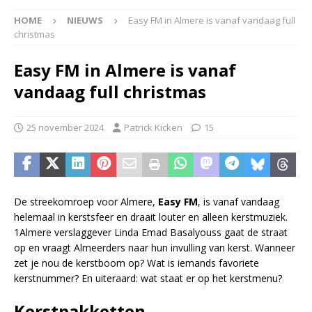
HOME
NIEUWS
Easy FM in Almere is vanaf vandaag full
christmas
Easy FM in Almere is vanaf
vandaag full christmas
25 november 2024
Patrick Kicken
15
De streekomroep voor Almere,
Easy FM
, is vanaf vandaag
helemaal in kerstsfeer en draait louter en alleen kerstmuziek.
1Almere verslaggever Linda Emad Basalyouss gaat de straat
op en vraagt Almeerders naar hun invulling van kerst. Wanneer
zet je nou de kerstboom op? Wat is iemands favoriete
kerstnummer? En uiteraard: wat staat er op het kerstmenu?
Kerstpakketten