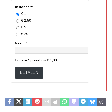
Ik doneer::
€ 1
€ 2.50
€ 5
€ 25
Naam::
Donatie Spreekbuis
€ 1,00
BETALEN