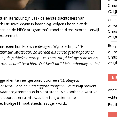
Qmus
veili
en literatuur zijn vaak de eerste slachtoffers van
Guus
elt Dieuwke Wynia in haar blog. Volgens haar leidt de
wil w
epen en de NPO: programma’s moeten direct scoren, terwijl
Qmus
experiment.
veili
Rody
roepen hun koers verdedigen. Wynia schrijft:
“TV-
wil w
uur zijn kwetsbaar; ze worden als eerste geschrapt als er
Qmus
ij de publieke omroep. Dat roept altijd heftige reacties op,
veili
ver zichzelf berichten. Dat heeft altijd iets onhandigs en het
NI
ggend en te veel gestuurd door een
“strategisch
or verhullend en nietszeggend taalgebruik”
, terwijl makers
Voor
waar programma’s echt voor staan. Als voorbeeld wijst ze
Acht
erd doordat er ruimte was om te groeien en te
t huidige klimaat steeds lastiger wordt.
Email