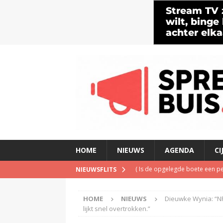
HOME
NIEUWS
AGENDA
CI
(
Is de opgelegde boete een pe
NIEUWSFLITS
(
Met verdwijnen NPO Campus Ra
HOME
NIEUWS
Dieuwke Wynia: “NP
(
Blog Guido van Nispen: Wie be
lijkt snel overtrokken.”
(
PowNed doet aangifte na be