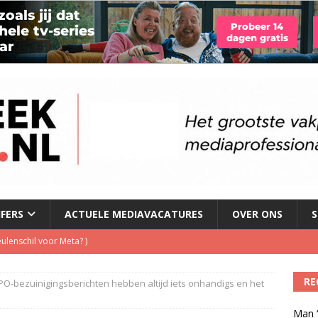
JFERS
ACTUELE MEDIAVACATURES
OVER ONS
S
ulenschil voor Meta?
)
dio wordt kweekvijver voor nieuw radiotalent steeds kleiner
)
RE
O-bezuinigingsberichten hebben altijd iets onhandigs en het
oordeelt de kwaliteit van de journalistiek?
)
Man ‘
laging cameraploeg
)