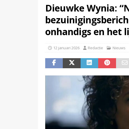
Dieuwke Wynia: “
(
Man ‘opgesloten’ in Netflix-b
bezuinigingsberich
onhandigs en het l
12 januari 2026
Redactie
Nieuws