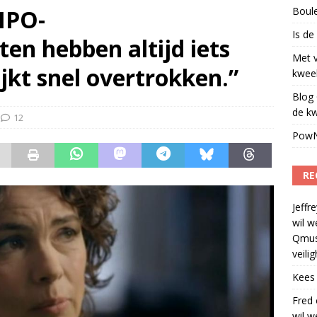
NPO-
Boul
illboard boven Sunset Boulevard
)
Is de
ten hebben altijd iets
Met 
ijkt snel overtrokken.”
kweek
Blog 
de kw
12
PowN
RE
Jeffre
wil w
Qmus
veili
Kees
Fred
wil w