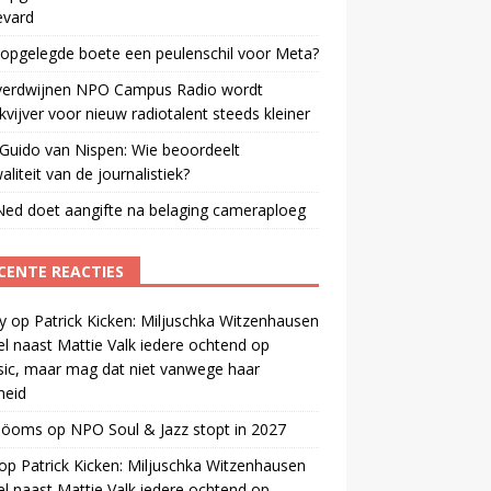
evard
 opgelegde boete een peulenschil voor Meta?
verdwijnen NPO Campus Radio wordt
vijver voor nieuw radiotalent steeds kleiner
Guido van Nispen: Wie beoordeelt
aliteit van de journalistiek?
ed doet aangifte na belaging cameraploeg
CENTE REACTIES
y
op
Patrick Kicken: Miljuschka Witzenhausen
el naast Mattie Valk iedere ochtend op
ic, maar mag dat niet vanwege haar
gheid
 öoms
op
NPO Soul & Jazz stopt in 2027
op
Patrick Kicken: Miljuschka Witzenhausen
el naast Mattie Valk iedere ochtend op