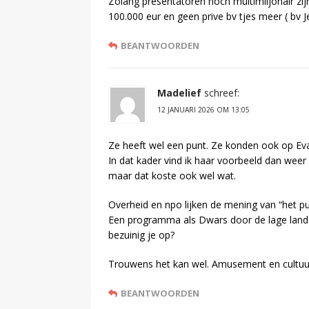
Zolang presentatoren noch multimiljonair zij
100.000 eur en geen prive bv tjes meer ( bv
BEANTWOORDEN
Madelief
schreef:
12 JANUARI 2026 OM 13:05
Ze heeft wel een punt. Ze konden ook op E
In dat kader vind ik haar voorbeeld dan weer 
maar dat koste ook wel wat.
Overheid en npo lijken de mening van “het pu
Een programma als Dwars door de lage lan
bezuinig je op?
Trouwens het kan wel. Amusement en cultuu
BEANTWOORDEN