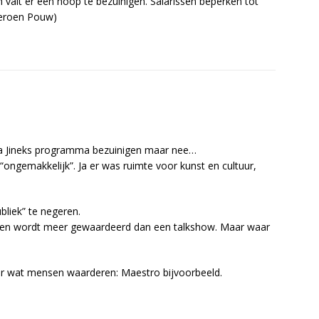
n valt er een hoop te bezuinigen. Salarissen beperken tot
 Jeroen Pouw)
va Jineks programma bezuinigen maar nee…
“ongemakkelijk”. Ja er was ruimte voor kunst en cultuur,
bliek” te negeren.
den wordt meer gewaardeerd dan een talkshow. Maar waar
r wat mensen waarderen: Maestro bijvoorbeeld.