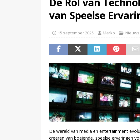
De Rol van Technol
(
Disney overweegt gratis str
van Speelse Ervar
(
Onderzoek: helft Nederlander
15 september 2025
Marko
Nieuws
De wereld van media en entertainment evoluee
creëren van boeiende, speelse ervaringen voo