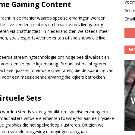
Voor
ime Gaming Content
Acht
bracht in de manier waarop speelse ervaringen worden
Email
ube Live zenden creators en broadcasters live gaming-
ageren via chatfuncties. In Nederland zien we steeds meer
en, zoals esports-evenementen of spelshows die live
WO
ceerde streamingtechnologie om hoge beeldkwaliteit en
s voor een soepele kijkervaring. Broadcasters integreren
ctieve quizzen of virtuele speeltafels, die de spanning van
 voor een meeslepende ervaring die kijkers betrokken
rtuele Sets
R) worden steeds vaker gebruikt om speelse ervaringen in
roadcasters virtuele elementen toevoegen aan een fysieke
eve graphics die het spelverloop illustreren. Dit zien we
n een virtuele omgeving uitdagingen aangaan.