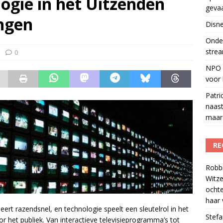
ogie in het Uitzenden
geva
eamingkanalen
)
ingen
Disne
s betaalt voor streamingdienst die nauwelijks wordt gebruikt
)
Onder
strea
0
NPO S
voor 
Patri
naast
maar 
RE
Robb
Witze
ocht
haar 
rt razendsnel, en technologie speelt een sleutelrol in het
Stef
r het publiek. Van interactieve televisieprogramma’s tot