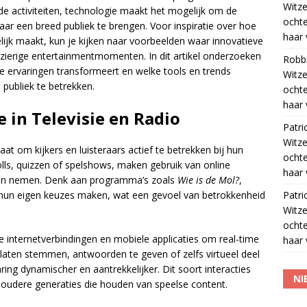
Witze
nde activiteiten, technologie maakt het mogelijk om de
ocht
aar een breed publiek te brengen. Voor inspiratie over hoe
haar 
ijk maakt, kun je kijken naar voorbeelden waar innovatieve
zierige entertainmentmomenten. In dit artikel onderzoeken
Robb
e ervaringen transformeert en welke tools en trends
Witze
publiek te betrekken.
ocht
haar 
 in Televisie en Radio
Patri
Witze
at om kijkers en luisteraars actief te betrekken bij hun
ocht
olls, quizzen of spelshows, maken gebruik van online
haar 
laten nemen. Denk aan programma’s zoals
Wie is de Mol?
,
Patri
 hun eigen keuzes maken, wat een gevoel van betrokkenheid
Witze
ocht
 internetverbindingen en mobiele applicaties om real-time
haar 
e laten stemmen, antwoorden te geven of zelfs virtueel deel
ing dynamischer en aantrekkelijker. Dit soort interacties
NI
ot oudere generaties die houden van speelse content.