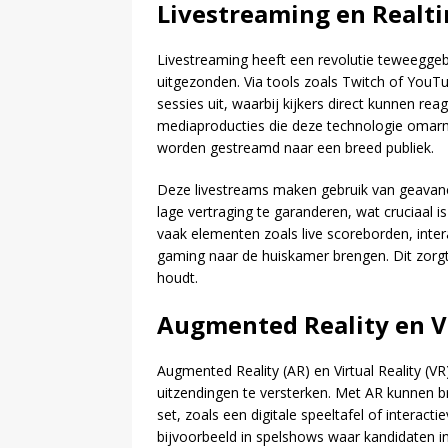
Livestreaming en Realt
Livestreaming heeft een revolutie teweegge
uitgezonden. Via tools zoals Twitch of YouT
sessies uit, waarbij kijkers direct kunnen re
mediaproducties die deze technologie omarm
worden gestreamd naar een breed publiek.
Deze livestreams maken gebruik van geavan
lage vertraging te garanderen, wat cruciaal i
vaak elementen zoals live scoreborden, intera
gaming naar de huiskamer brengen. Dit zorgt
houdt.
Augmented Reality en Vi
Augmented Reality (AR) en Virtual Reality (V
uitzendingen te versterken. Met AR kunnen b
set, zoals een digitale speeltafel of interacti
bijvoorbeeld in spelshows waar kandidaten i