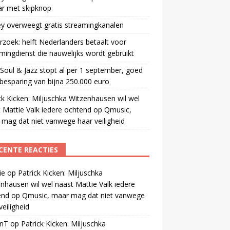
ar met skipknop
y overweegt gratis streamingkanalen
zoek: helft Nederlanders betaalt voor
mingdienst die nauwelijks wordt gebruikt
oul & Jazz stopt al per 1 september, goed
besparing van bijna 250.000 euro
ck Kicken: Miljuschka Witzenhausen wil wel
 Mattie Valk iedere ochtend op Qmusic,
mag dat niet vanwege haar veiligheid
CENTE REACTIES
ie
op
Patrick Kicken: Miljuschka
nhausen wil wel naast Mattie Valk iedere
end op Qmusic, maar mag dat niet vanwege
veiligheid
anT
op
Patrick Kicken: Miljuschka