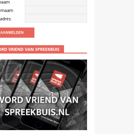
naam
ernaam
adres:
RD VRIEND VAN SPREEKBUIS