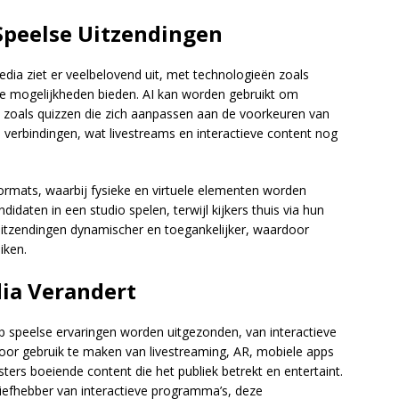
Speelse Uitzendingen
dia ziet er veelbelovend uit, met technologieën zoals
uwe mogelijkheden bieden. AI kan worden gebruikt om
, zoals quizzen die zich aanpassen aan de voorkeuren van
re verbindingen, wat livestreams en interactieve content nog
rmats, waarbij fysieke en virtuele elementen worden
aten in een studio spelen, terwijl kijkers thuis via hun
itzendingen dynamischer en toegankelijker, waardoor
iken.
ia Verandert
 speelse ervaringen worden uitgezonden, van interactieve
Door gebruik te maken van livestreaming, AR, mobiele apps
ters boeiende content die het publiek betrekt en entertaint.
liefhebber van interactieve programma’s, deze