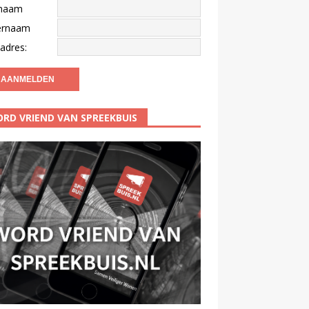
naam
ernaam
adres:
RD VRIEND VAN SPREEKBUIS