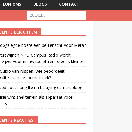
TEUN ONS
BLOGS
CONTACT
CENTE BERICHTEN
 opgelegde boete een peulenschil voor Meta?
verdwijnen NPO Campus Radio wordt
vijver voor nieuw radiotalent steeds kleiner
Guido van Nispen: Wie beoordeelt
aliteit van de journalistiek?
ed doet aangifte na belaging cameraploeg
isie wint snel terrein als apparaat voor
asts
CENTE REACTIES