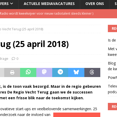
JFERS
ACTUELE MEDIAVACATURES
OVER ONS
S
dio wordt kweekvijver voor nieuw radiotalent steeds kleiner
)
oordeelt de kwaliteit van de journalistiek?
)
RE
 Vecht Terug (25 april 2018)
laging cameraploeg
)
Is de
ls apparaat voor podcasts
)
ug (25 april 2018)
Met 
ulenschil voor Meta?
)
kweek
drage
0
Blog 
de kw
PowN
Telev
at, is de toon vaak bezorgd. Maar in de regio gebeuren
podc
gres De Regio Vecht Terug gaan we de successen
 met een frisse blik naar de toekomst kijken.
RE
nnovatieve start-ups en veelbelovende samenwerkingen. 25
sonderzoek naar de invloed van