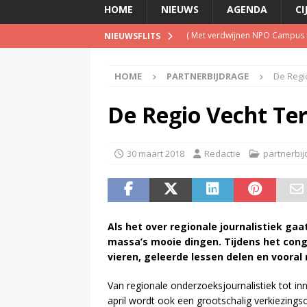
HOME
NIEUWS
AGENDA
CI
(
Met verdwijnen NPO Campus Ra
NIEUWSFLITS
(
Blog Guido van Nispen: Wie be
HOME
PARTNERBIJDRAGE
De Regio
(
PowNed doet aangifte na be
(
Televisie wint snel terrein a
De Regio Vecht Ter
(
Is de opgelegde boete een pe
30 maart 2018
Redactie
partnerbij
Als het over regionale journalistiek ga
massa’s mooie dingen. Tijdens het con
vieren, geleerde lessen delen en vooral
Van regionale onderzoeksjournalistiek tot i
april wordt ook een grootschalig verkiezing