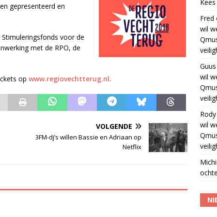
Kees
en gepresenteerd en
Fred
wil w
t Stimuleringsfonds voor de
Qmus
menwerking met de RPO, de
veili
Guus
wil w
ickets op
www.regiovechtterug.nl
.
Qmus
veili
Rody
wil w
VOLGENDE
Qmus
3FM-dj’s willen Bassie en Adriaan op
veili
Netflix
Michi
ochte
NI