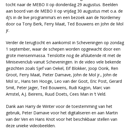
tocht naar de MEBO II op donderdag 29 augustus. Beelden
aan boord van de MEBO II op vrijdag 30 augustus met o.a. de
dj’s in de live programma’s en een bezoek aan de Norderney
door oa Tony Berk, Ferry Maat, Ted Bouwens en John de Mol
jr.
Verder de terugtocht en aankomst in Scheveningen op zondag
1 september, waar de schepen worden opgewacht door een
grote mensenmassa. Tenslotte nog de afsluitende rit met de
Minisevenclub vanuit Scheveningen. In de video vele bekende
gezichten zoals Sjef van Oekel, Eif Blokker, Joop Oonk, Ren
Groot, Ferry Maat, Pieter Damave, John de Mol jr., John de
Mol sr., Hans ten Hooge, Leo van der Goot, Eric Post, Gerard
Smit, Peter Jager, Ted Bouwens, Rudi Kagon, Marc van
Amstel, A.J. Beirens, Ruud Doets, Cees Man in ’t Veld.
Dank aan Harry de Winter voor de toestemming van het
gebruik, Peter Damave voor het digitaliseren en aan Martin
van der Ven en Hans Knot voor het beschikbaar stellen van
deze unieke videobeelden.