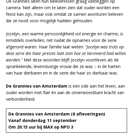
De Grannies laten hun belevenissen graag vastleggen op
camera. Niet alleen om te laten zien dat ouder worden een
feest kan zijn, maar ook omdat ze samen avonturen beleven
die ze nooit voor mogelijk hadden gehouden.
Jocelyn, een warme persoonlijkheid vol energie en charme, is
inmiddels overleden, net nadat de opnames voor de serie
afgerond waren. Haar familie laat weten:
“Jocelyn was trots op
deze serie die haar precies laat zien hoe ze herinnerd had willen
worden.”
Met deze woorden blijft Jocelyn voortleven als de
sprankelende, levenslustige vrouw die ze was – in de harten
van haar dierbaren en in de serie die haar zo dierbaar was.
De Grannies van Amsterdam
is een ode aan het leven, aan
ouder worden met flair én aan de onverwoestbare kracht van
verbondenheid.
De Grannies van Amsterdam (6 afleveringen)
Vanaf donderdag 11 september
Om 20.15 uur bij MAX op NPO 3