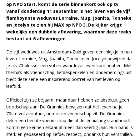
op NPO Start, komt de serie binnenkort ook op tv.
Vanaf donderdag 11 september is het leven van de vijf
flamboyante weduwes Lorraine, Mug, Joanita, Tonneke
en Jocelyn te zien bij MAX op NPO 3. De kijker krijgt
wekelijks een dubbele aflevering, waardoor deze reeks
bestaat uit 6 afleveringen.
De vijf weduwes uit Amsterdam-Zuid geven een inkijkje in hun
leven. Lorraine, Mug, Joanita, Tonneke en Jocelyn bewijzen dat
je als 70-plusser een vol en waardevol leven kunt hebben. Met
thema’s als vriendschap, liefdesperikelen en ondernemingslust
biedt deze serie een inspirerend portret van het leven op
leeftijd.
Officieel zijn ze bejaard, maar daar hebben ze absoluut geen
boodschap aan. De Grannies bewijzen dat het leven na je
70ste vol avontuur, humor en vriendschap zit. De Grannies
delen een hechte vriendschap die al decennialang standhoudt.
Sommigen kennen elkaar al meer dan veertig jaar. Hun band is
sterk en gebaseerd op liefde, respect, ondanks hun verschillen.