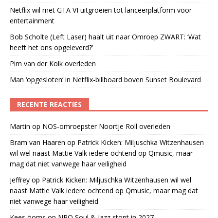
Netflix wil met GTA VI uitgroeien tot lanceerplatform voor
entertainment
Bob Scholte (Left Laser) haalt uit naar Omroep ZWART: ‘Wat
heeft het ons opgeleverd?’
Pim van der Kolk overleden
Man ‘opgesloten’ in Netflix-billboard boven Sunset Boulevard
RECENTE REACTIES
Martin
op
NOS-omroepster Noortje Roll overleden
Bram van Haaren
op
Patrick Kicken: Miljuschka Witzenhausen
wil wel naast Mattie Valk iedere ochtend op Qmusic, maar
mag dat niet vanwege haar veiligheid
Jeffrey
op
Patrick Kicken: Miljuschka Witzenhausen wil wel
naast Mattie Valk iedere ochtend op Qmusic, maar mag dat
niet vanwege haar veiligheid
Kees öoms
op
NPO Soul & Jazz stopt in 2027