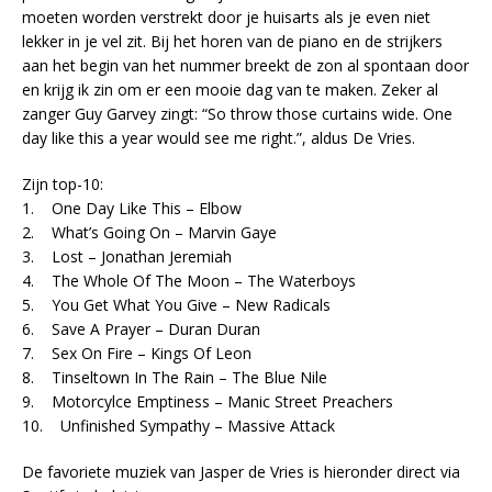
moeten worden verstrekt door je huisarts als je even niet
lekker in je vel zit. Bij het horen van de piano en de strijkers
aan het begin van het nummer breekt de zon al spontaan door
en krijg ik zin om er een mooie dag van te maken. Zeker al
zanger Guy Garvey zingt: “So throw those curtains wide. One
day like this a year would see me right.”, aldus De Vries.
Zijn top-10:
1. One Day Like This – Elbow
2. What’s Going On – Marvin Gaye
3. Lost – Jonathan Jeremiah
4. The Whole Of The Moon – The Waterboys
5. You Get What You Give – New Radicals
6. Save A Prayer – Duran Duran
7. Sex On Fire – Kings Of Leon
8. Tinseltown In The Rain – The Blue Nile
9. Motorcylce Emptiness – Manic Street Preachers
10. Unfinished Sympathy – Massive Attack
De favoriete muziek van Jasper de Vries is hieronder direct via