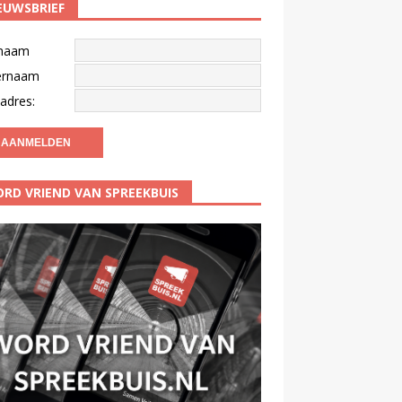
EUWSBRIEF
naam
ernaam
adres:
RD VRIEND VAN SPREEKBUIS