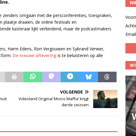
line.
NI
lle zenders omgaan met die persconferenties, toespraken,
Voor
plaatje draaien, de online festivals en
Acht
tende luisteraar lijkt verbindend, maar de podcastmakers
Email
ders, Harm Edens, Ron Vergouwen en Sybrand Verwer,
atform.
De nieuwe aflevering
is te beluisteren op alle
WO
VOLGENDE
nuit
Videoland Original ‘Mocro Maffia’ krijgt
derde seizoen