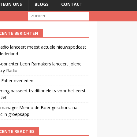
TEUN ONS
BLOGS
CONTACT
CENTE BERICHTEN
adio lanceert meest actuele nieuwspodcast
Nederland
oprichter Leon Ramakers lanceert Jolene
try Radio
 Faber overleden
ming passeert traditionele tv voor het eerst
mzet
manager Menno de Boer geschorst na
ic in groepsapp
CENTE REACTIES