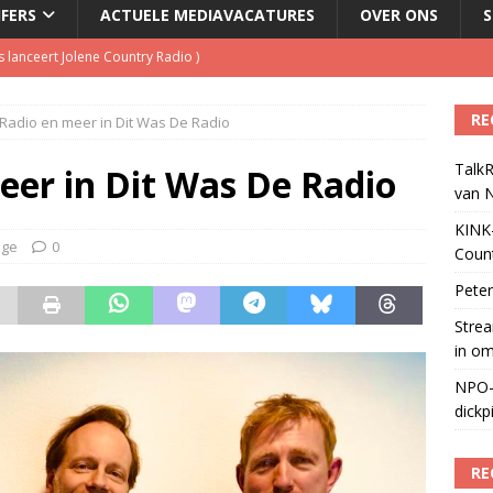
JFERS
ACTUELE MEDIAVACATURES
OVER ONS
S
 lanceert Jolene Country Radio
)
RE
Radio en meer in Dit Was De Radio
le tv voor het eerst in omzet
)
TalkR
geschorst na dickpic in groepsapp
)
eer in Dit Was De Radio
van 
tuele nieuwspodcast van Nederland
)
KINK-
age
0
Coun
Peter
Strea
in o
NPO-
dickp
RE