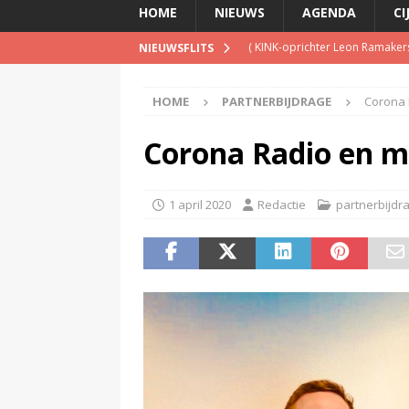
HOME
NIEUWS
AGENDA
CI
(
KINK-oprichter Leon Ramakers
NIEUWSFLITS
(
Peter Faber overleden
)
HOME
PARTNERBIJDRAGE
Corona 
(
Streaming passeert traditione
(
NPO-manager Menno de Boer 
Corona Radio en m
(
TalkRadio lanceert meest ac
1 april 2020
Redactie
partnerbijdr