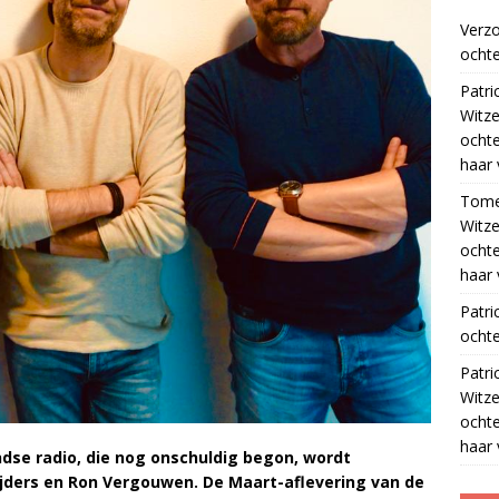
Verz
ochte
Patri
Witze
ocht
haar 
Tom
Witze
ocht
haar 
Patri
ochte
Patri
Witze
ocht
haar 
dse radio, die nog onschuldig begon, wordt
jders en Ron Vergouwen. De Maart-aflevering van de