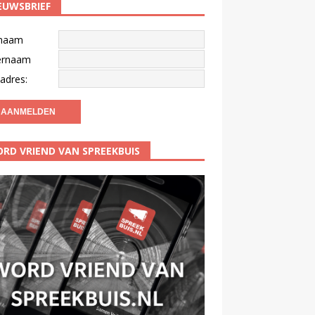
EUWSBRIEF
naam
ernaam
adres:
RD VRIEND VAN SPREEKBUIS