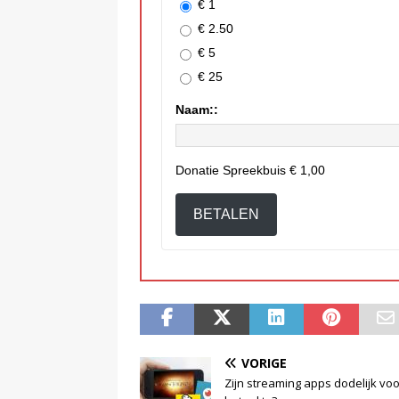
€ 1
€ 2.50
€ 5
€ 25
Naam::
Donatie Spreekbuis
€ 1,00
BETALEN
VORIGE
Zijn streaming apps dodelijk voo