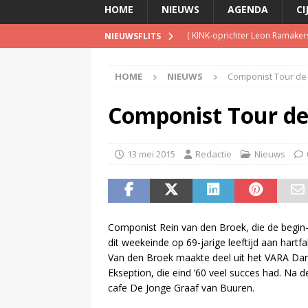
HOME
NIEUWS
AGENDA
CI
(
Televisie wint snel terrein a
NIEUWSFLITS
(
Inschrijving negende Dutch 
HOME
NIEUWS
Componist Tour de
(
Schrijf je nu in voor de Spree
(
TalkRadio lanceert meest ac
Componist Tour de
(
KINK-oprichter Leon Ramakers
13 mei 2015
Redactie
Nieuws
Componist Rein van den Broek, die de begin-
dit weekeinde op 69-jarige leeftijd aan hartf
Van den Broek maakte deel uit het VARA Da
Ekseption, die eind ’60 veel succes had. Na d
cafe De Jonge Graaf van Buuren.