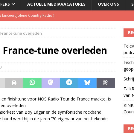
JFERS
ACTUELE MEDIAVACATURES
OVER ONS
S
ls apparaat voor podcasts
)
Podcast Awards geopend
)
RE
 France-tune overleden
kbuis.nl Nieuwsbrief
)
Telev
tuele nieuwspodcast van Nederland
)
 France-tune overleden
podc
 lanceert Jolene Country Radio
)
Insch
0
geop
Schri
TalkR
van 
 en finishtune voor NOS Radio Tour de France maakte, is
KINK-
alen overleden.
Coun
nsorkest van Boy Edgar en de symfonische rockband
e band werd hij in de jaren ’70 eigenaar van het bekende
RE