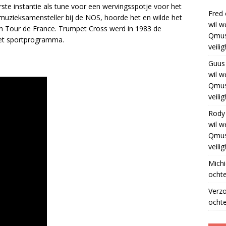
ste instantie als tune voor een wervingsspotje voor het
Fred
muzieksamensteller bij de NOS, hoorde het en wilde het
wil w
 Tour de France. Trumpet Cross werd in 1983 de
Qmus
 het sportprogramma.
veili
Guus
wil w
Qmus
veili
Rody
wil w
Qmus
veili
Michi
ochte
Verz
ochte