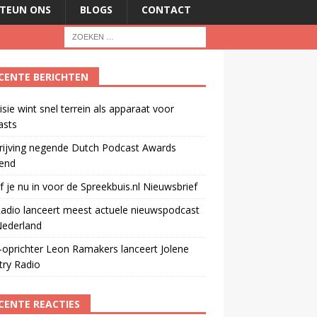
TEUN ONS
BLOGS
CONTACT
CENTE BERICHTEN
isie wint snel terrein als apparaat voor
asts
rijving negende Dutch Podcast Awards
end
jf je nu in voor de Spreekbuis.nl Nieuwsbrief
adio lanceert meest actuele nieuwspodcast
Nederland
oprichter Leon Ramakers lanceert Jolene
try Radio
CENTE REACTIES