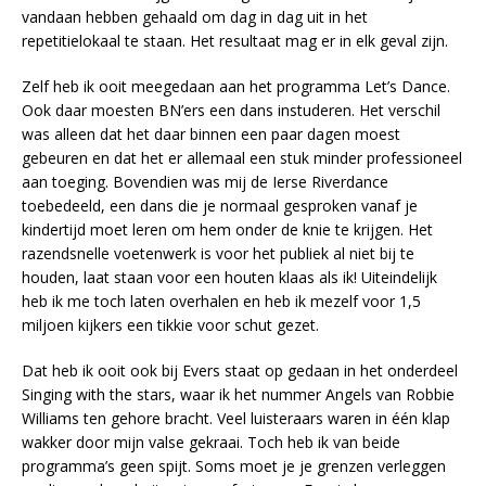
vandaan hebben gehaald om dag in dag uit in het
repetitielokaal te staan. Het resultaat mag er in elk geval zijn.
Zelf heb ik ooit meegedaan aan het programma Let’s Dance.
Ook daar moesten BN’ers een dans instuderen. Het verschil
was alleen dat het daar binnen een paar dagen moest
gebeuren en dat het er allemaal een stuk minder professioneel
aan toeging. Bovendien was mij de Ierse Riverdance
toebedeeld, een dans die je normaal gesproken vanaf je
kindertijd moet leren om hem onder de knie te krijgen. Het
razendsnelle voetenwerk is voor het publiek al niet bij te
houden, laat staan voor een houten klaas als ik! Uiteindelijk
heb ik me toch laten overhalen en heb ik mezelf voor 1,5
miljoen kijkers een tikkie voor schut gezet.
Dat heb ik ooit ook bij Evers staat op gedaan in het onderdeel
Singing with the stars, waar ik het nummer Angels van Robbie
Williams ten gehore bracht. Veel luisteraars waren in één klap
wakker door mijn valse gekraai. Toch heb ik van beide
programma’s geen spijt. Soms moet je je grenzen verleggen