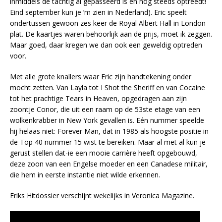
inmiddels de tachtig al gepasseerd is en nog steeds optreedt!
Eind september kun je ’m zien in Nederland). Eric speelt
ondertussen gewoon zes keer de Royal Albert Hall in London
plat. De kaartjes waren behoorlijk aan de prijs, moet ik zeggen.
Maar goed, daar kregen we dan ook een geweldig optreden
voor.
Met alle grote knallers waar Eric zijn handtekening onder
mocht zetten. Van Layla tot I Shot the Sheriff en van Cocaine
tot het prachtige Tears in Heaven, opgedragen aan zijn
zoontje Conor, die uit een raam op de 53ste etage van een
wolkenkrabber in New York gevallen is. Eén nummer speelde
hij helaas niet: Forever Man, dat in 1985 als hoogste positie in
de Top 40 nummer 15 wist te bereiken. Maar al met al kun je
gerust stellen dat-ie een mooie carrière heeft opgebouwd,
deze zoon van een Engelse moeder en een Canadese militair,
die hem in eerste instantie niet wilde erkennen.
Eriks Hitdossier verschijnt wekelijks in Veronica Magazine.