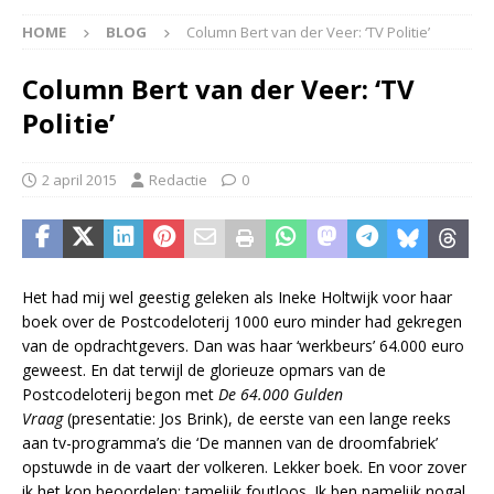
HOME
BLOG
Column Bert van der Veer: ‘TV Politie’
Column Bert van der Veer: ‘TV
Politie’
2 april 2015
Redactie
0
Het had mij wel geestig geleken als Ineke Holtwijk voor haar
boek over de Postcodeloterij 1000 euro minder had gekregen
van de opdrachtgevers. Dan was haar ‘werkbeurs’ 64.000 euro
geweest. En dat terwijl de glorieuze opmars van de
Postcodeloterij begon met
De 64.000 Gulden
Vraag
(presentatie: Jos Brink), de eerste van een lange reeks
aan tv-programma’s die ‘De mannen van de droomfabriek’
opstuwde in de vaart der volkeren. Lekker boek. En voor zover
ik het kon beoordelen: tamelijk foutloos. Ik ben namelijk nogal