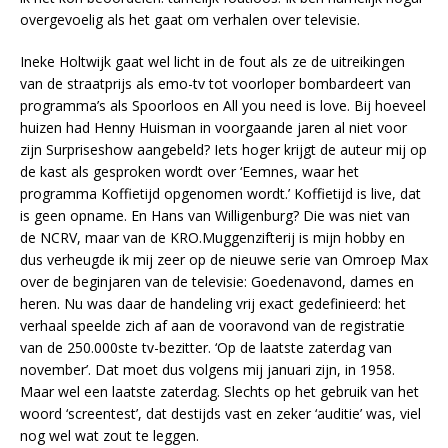
overgevoelig als het gaat om verhalen over televisie.
Ineke Holtwijk gaat wel licht in de fout als ze de uitreikingen
van de straatprijs als emo-tv tot voorloper bombardeert van
programma’s als Spoorloos en All you need is love. Bij hoeveel
huizen had Henny Huisman in voorgaande jaren al niet voor
zijn Surpriseshow aangebeld? Iets hoger krijgt de auteur mij op
de kast als gesproken wordt over ‘Eemnes, waar het
programma Koffietijd opgenomen wordt.’ Koffietijd is live, dat
is geen opname. En Hans van Willigenburg? Die was niet van
de NCRV, maar van de KRO.Muggenzifterij is mijn hobby en
dus verheugde ik mij zeer op de nieuwe serie van Omroep Max
over de beginjaren van de televisie: Goedenavond, dames en
heren. Nu was daar de handeling vrij exact gedefinieerd: het
verhaal speelde zich af aan de vooravond van de registratie
van de 250.000ste tv-bezitter. ‘Op de laatste zaterdag van
november’. Dat moet dus volgens mij januari zijn, in 1958.
Maar wel een laatste zaterdag. Slechts op het gebruik van het
woord ‘screentest’, dat destijds vast en zeker ‘auditie’ was, viel
nog wel wat zout te leggen.