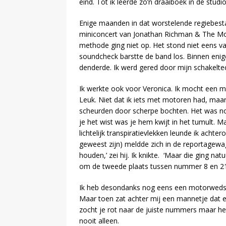
eind. Tot ik leerde zo’n draaiboek in de studi
Enige maanden in dat worstelende regiebesta
miniconcert van Jonathan Richman & The Mod
methode ging niet op. Het stond niet eens
soundcheck barstte de band los. Binnen enige
denderde. Ik werd gered door mijn schakelte
Ik werkte ook voor Veronica. Ik mocht een m
Leuk. Niet dat ik iets met motoren had, ma
scheurden door scherpe bochten. Het was nog
je het wist was je hem kwijt in het tumult.
lichtelijk transpiratievlekken leunde ik acht
geweest zijn) meldde zich in de reportagewa
houden,’ zei hij. Ik knikte. ‘Maar die ging nat
om de tweede plaats tussen nummer 8 en 21.
Ik heb desondanks nog eens een motorwedstr
Maar toen zat achter mij een mannetje dat er
zocht je rot naar de juiste nummers maar he
nooit alleen.