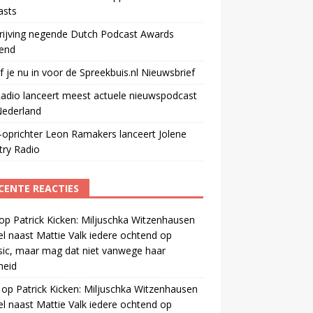
asts
rijving negende Dutch Podcast Awards
end
jf je nu in voor de Spreekbuis.nl Nieuwsbrief
adio lanceert meest actuele nieuwspodcast
Nederland
oprichter Leon Ramakers lanceert Jolene
try Radio
CENTE REACTIES
op
Patrick Kicken: Miljuschka Witzenhausen
el naast Mattie Valk iedere ochtend op
ic, maar mag dat niet vanwege haar
gheid
op
Patrick Kicken: Miljuschka Witzenhausen
el naast Mattie Valk iedere ochtend op