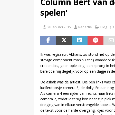
Column Bert van de
(
Inschrijving negende Dutch 
spelen’
28 januari 2015
Redactie
Blog
Ik was regisseur. Althans, zo stond het op de
stevige component manipulatie) waardoor ik
credentials, geen opleiding, een sprong in he
bereidde mij degelijk voor op een dagje in de 
De asbak was de artiest. Die pen links was 
luciferdoosje camera 3, de dolly. En dan nog
Als camera 4 een rijder van rechts naar link
camera 2, zodat ie terug kon naar zijn plek 
dreiging van in elkaar verstrengelde kabels. 
de tekst voor de harde overgang, x’jes voor de