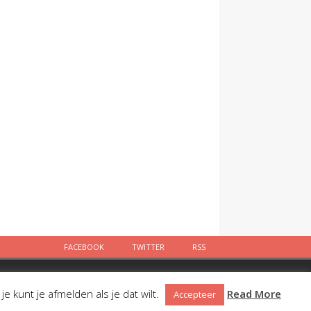
FACEBOOK
TWITTER
RSS
Facebook
Twitter
RSS
 kunt je afmelden als je dat wilt.
Read More
Accepteer