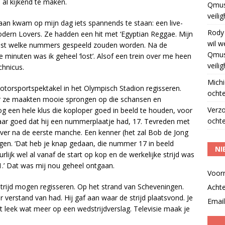
o al kijkend te maken.
Qmus
veili
an kwam op mijn dag iets spannends te staan: een live-
Rody
ern Lovers. Ze hadden een hit met ‘Egyptian Reggae. Mijn
wil w
 vast welke nummers gespeeld zouden worden. Na de
Qmus
 minuten was ik geheel ‘lost’. Alsof een trein over me heen
veili
chnicus.
Michi
otorsportspektakel in het Olympisch Stadion regisseren.
ochte
ar ze maakten mooie sprongen op die schansen en
Verz
 een hele klus die koploper goed in beeld te houden, voor
ochte
 Maar goed dat hij een nummerplaatje had, 17. Tevreden met
erover na de eerste manche. Een kenner (het zal Bob de Jong
gen. ‘Dat heb je knap gedaan, die nummer 17 in beeld
NI
uurlijk wel al vanaf de start op kop en de werkelijke strijd was
’ Dat was mij nou geheel ontgaan.
Voor
ijd mogen regisseren. Op het strand van Scheveningen.
Acht
 verstand van had. Hij gaf aan waar de strijd plaatsvond. Je
Email
t leek wat meer op een wedstrijdverslag. Televisie maak je