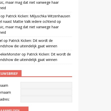
ic, maar mag dat niet vanwege haar
gheid
op
Patrick Kicken: Miljuschka Witzenhausen
el naast Mattie Valk iedere ochtend op
ic, maar mag dat niet vanwege haar
gheid
el
op
Patrick Kicken: Dit wordt de
ndshow die uiteindelijk gaat winnen
oekieMonster
op
Patrick Kicken: Dit wordt de
ndshow die uiteindelijk gaat winnen
EUWSBRIEF
naam
ernaam
adres: