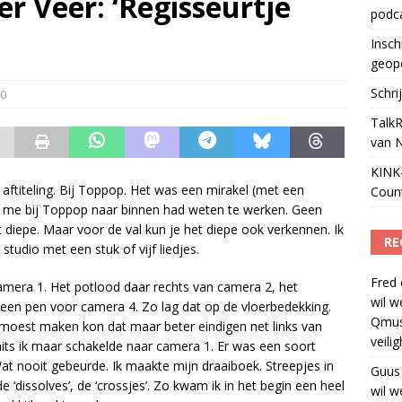
r Veer: ‘Regisseurtje
podc
Podcast Awards geopend
)
Insch
geop
Schri
0
TalkR
van 
KINK-
 aftiteling. Bij Toppop. Het was een mirakel (met een
Coun
 me bij Toppop naar binnen had weten te werken. Geen
t diepe. Maar voor de val kun je het diepe ook verkennen. Ik
RE
studio met een stuk of vijf liedjes.
Fred
camera 1. Het potlood daar rechts van camera 2, het
wil w
 een pen voor camera 4. Zo lag dat op de vloerbedekking.
Qmus
s moest maken kon dat maar beter eindigen net links van
veili
mits ik maar schakelde naar camera 1. Er was een soort
Wat nooit gebeurde. Ik maakte mijn draaiboek. Streepjes in
Guus
 ‘dissolves’, de ‘crossjes’. Zo kwam ik in het begin een heel
wil w