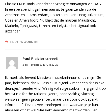
Classic FM is sinds vanochtend vroeg te ontvangen via DAB+.
In een persbericht gaf men aan uit te gaan zenden via de
zendmasten in Amsterdam, Rotterdam, Den Haag, Hilversum,
Goes en Amersfoort. Nu blijkt dat de masten Maastricht,
Markelo, Tjerkgaast, Utrecht en Lelystad het signaal ook
uitzenden.
BEANTWOORDEN
Paul Plaizier
schreef:
2 SEPTEMBER 2019 OM 22:22
Ik moet, als fervent klassieke muziekminnaar sinds mijn 15e
jaar, bekennen, dat ik Classic FM eigenlijk maar een “klassieke
deuntjes”- zender vind. Weinig volledige stukken, erg gericht op
het ‘Music for the Millions” genre, oppervlakkig, vluchtig,
weliswaar geen geouwehoer, maar daardoor ook beperkt
informatief. Tevens veel randrepertoire, waarvan je je kunt
afvragen of dat wel “klassiek” genoemd mag worden. Een