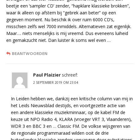
beetje een ‘sampler CD’ zender, “hapklare klassieke brokken”,
waar ik alleen op afstem bij “gebrek aan beter” op een
gegeven moment. Nu beschik ik over ruim 6000 CD’s,
misschien zelfs wel 7000 inmiddels. Alternatieven zat eigenlijk.
Maar…. niets menselijks is mij vreemd. Dus eveneens luiheid
en gemakzucht niet. Dan luister ik soms wel even …
BEANTWOORDEN
Paul Plaizier
schreef:
2 SEPTEMBER 2019 OM 23:04
In Leiden hebben we, dankzij een kritische column van mij in
het Leids Nieuwsblad destijds, en voortgezette actie van
een andere klassieke muziekminnaar, op de kabel FM de
keuze uit NPO Radio 4, KLARA (vroeger VRT 3, Vlaanderen),
WDR 3 en BBC 3 en … Classic FM. De volkse wijsgeren van
de regionale programmaraad wilden ooit de drie
buitenlandse klassieke zenders vervangen door pulpstations