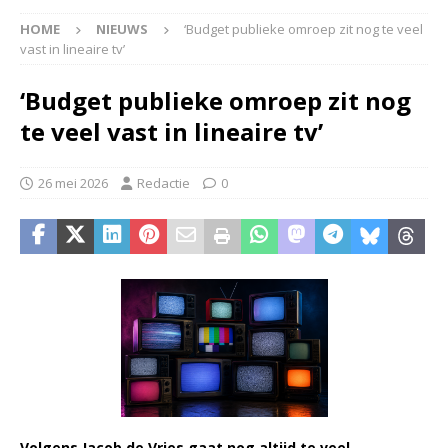
HOME
NIEUWS
‘Budget publieke omroep zit nog te veel
vast in lineaire tv’
‘Budget publieke omroep zit nog
te veel vast in lineaire tv’
26 mei 2026
Redactie
0
Volgens Jacob de Vries gaat nog altijd te veel