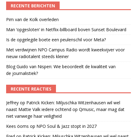
RECENTE BERICHTEN
Pim van de Kolk overleden
Man ‘opgesloten’ in Netflix-billboard boven Sunset Boulevard
Is de opgelegde boete een peulenschil voor Meta?
Met verdwijnen NPO Campus Radio wordt kweekvijver voor
nieuw radiotalent steeds kleiner
Blog Guido van Nispen: Wie beoordeelt de kwaliteit van
de journalistiek?
RECENTE REACTIES
Jeffrey
op
Patrick Kicken: Miljuschka Witzenhausen wil wel
naast Mattie Valk iedere ochtend op Qmusic, maar mag dat
niet vanwege haar veiligheid
Kees öoms
op
NPO Soul & Jazz stopt in 2027
Fred
op
Patrick Kicken: Miljuschka Witzenhausen wil wel naast