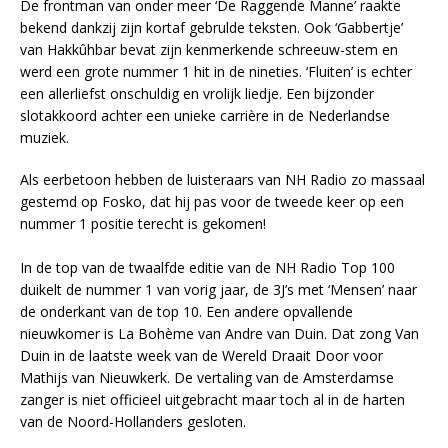
De frontman van onder meer ‘De Raggende Manne’ raakte
bekend dankzij zijn kortaf gebrulde teksten. Ook ‘Gabbertje’
van Hakkûhbar bevat zijn kenmerkende schreeuw-stem en
werd een grote nummer 1 hit in de nineties. ‘Fluiten’ is echter
een allerliefst onschuldig en vrolijk liedje. Een bijzonder
slotakkoord achter een unieke carrière in de Nederlandse
muziek.
Als eerbetoon hebben de luisteraars van NH Radio zo massaal
gestemd op Fosko, dat hij pas voor de tweede keer op een
nummer 1 positie terecht is gekomen!
In de top van de twaalfde editie van de NH Radio Top 100
duikelt de nummer 1 van vorig jaar, de 3J’s met ‘Mensen’ naar
de onderkant van de top 10. Een andere opvallende
nieuwkomer is La Bohème van Andre van Duin. Dat zong Van
Duin in de laatste week van de Wereld Draait Door voor
Mathijs van Nieuwkerk. De vertaling van de Amsterdamse
zanger is niet officieel uitgebracht maar toch al in de harten
van de Noord-Hollanders gesloten.