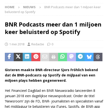
HOME
NIEUWS
BNR Podcasts meer dan 1 miljoen keer
beluisterd op Spotify
BNR Podcasts meer dan 1 miljoen
keer beluisterd op Spotify
1 mei 2018
Redactie
0
Gisteren maakte BNR-directeur Sjors Fröhlich bekend
dat de BNR-podcasts op Spotify de mijlpaal van een
miljoen plays hebben gegenereerd.
Het Financieel Dagblad en BNR Nieuwsradio lanceerden 8
januari 2018 een dagelijkse nieuwspodcast. Onder de titel
‘Newsroom’ zijn de FD, BNR- journalisten en specialisten vanaf
het middaguur te beluisteren via iTunes, Spotify, de BNR-app