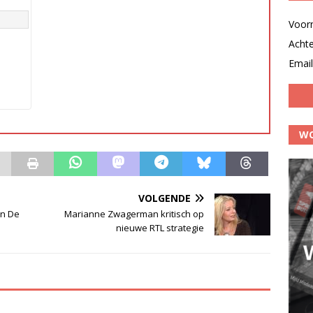
Voor
Acht
Email
WO
VOLGENDE
n De
Marianne Zwagerman kritisch op
nieuwe RTL strategie