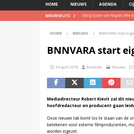
HOME
NIEUWS
AGENDA
CI
(
PowNed doet aangifte na be
NIEUWSFLITS
(
Televisie wint snel terrein a
HOME
NIEUWS
BNNVARA start eige
(
Inschrijving negende Dutch 
(
Met verdwijnen NPO Campus Ra
BNNVARA start eig
(
Blog Guido van Nispen: Wie be
24 april 2018
Redactie
Nieuws
Mediadirecteur Robert Kievit zal dit ni
hoofdredacteur en producent gaan leid
Deze nieuwe tak komt los te staan van de o
betekenen voor externe filmproducenten, ma
worden ingezet.