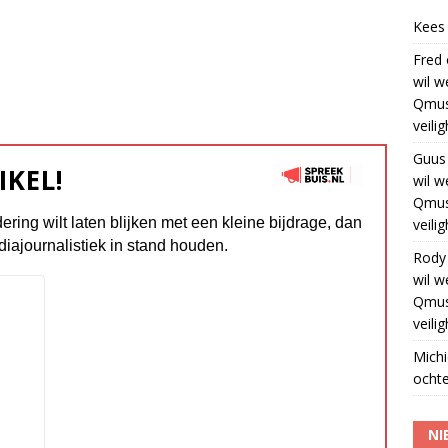
Kees
Fred
wil w
Qmus
veili
Guus
IKEL!
wil w
Qmus
dering wilt laten blijken met een kleine bijdrage, dan
veili
diajournalistiek in stand houden.
Rody
wil w
Qmus
veili
Michi
ochte
NI