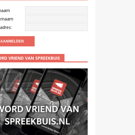
naam
ernaam
adres:
RD VRIEND VAN SPREEKBUIS