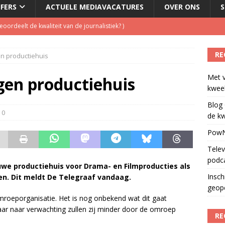
JFERS
ACTUELE MEDIAVACATURES
OVER ONS
S
laging cameraploeg
)
ls apparaat voor podcasts
)
RE
n productiehuis
Podcast Awards geopend
)
Met 
dio wordt kweekvijver voor nieuw radiotalent steeds kleiner
)
en productiehuis
kweek
oordeelt de kwaliteit van de journalistiek?
)
Blog 
0
de kw
PowN
Telev
podc
euwe productiehuis voor Drama- en Filmproducties als
Insch
en. Dit meldt De Telegraaf vandaag.
geop
mroeporganisatie. Het is nog onbekend wat dit gaat
ar naar verwachting zullen zij minder door de omroep
RE