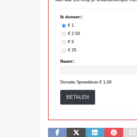
Ik doneer::
€ 1
€ 2.50
€ 5
€ 25
Naam::
Donatie Spreekbuis
€ 1,00
BETALEN