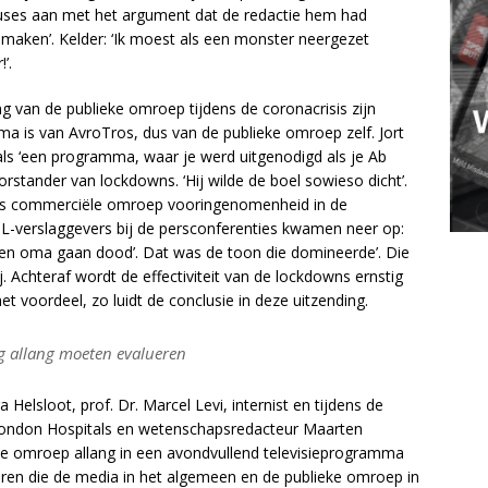
cuses aan met het argument dat de redactie hem had
 maken’. Kelder: ‘Ik moest als een monster neergezet
’.
g van de publieke omroep tijdens de coronacrisis zijn
a is van AvroTros, dus van de publieke omroep zelf. Jort
 als ‘een programma, waar je werd uitgenodigd als je Ab
rstander van lockdowns. ‘Hij wilde de boel sowieso dicht’.
e als commerciële omroep vooringenomenheid in de
L-verslaggevers bij de persconferenties kwamen neer op:
 en oma gaan dood’. Dat was de toon die domineerde’. Die
ij. Achteraf wordt de effectiviteit van de lockdowns ernstig
t voordeel, zo luidt de conclusie in deze uitzending.
g allang moeten evalueren
 Helsloot, prof. Dr. Marcel Levi, internist en tijdens de
 London Hospitals en wetenschapsredacteur Maarten
ke omroep allang in een avondvullend televisieprogramma
eren die de media in het algemeen en de publieke omroep in