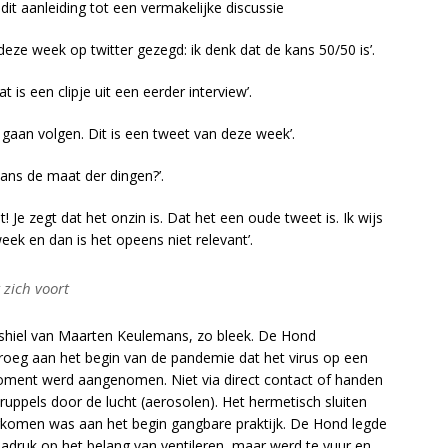
dit aanleiding tot een vermakelijke discussie
ze week op twitter gezegd: ik denk dat de kans 50/50 is’.
t is een clipje uit een eerder interview’.
 gaan volgen. Dit is een tweet van deze week’.
ns de maat der dingen?’.
 Je zegt dat het onzin is. Dat het een oude tweet is. Ik wijs
week en dan is het opeens niet relevant’.
 zich voort
leshiel van Maarten Keulemans, zo bleek. De Hond
vroeg aan het begin van de pandemie dat het virus op een
oment werd aangenomen. Niet via direct contact of handen
ruppels door de lucht (aerosolen). Het hermetisch sluiten
komen was aan het begin gangbare praktijk. De Hond legde
nadruk op het belang van ventileren, maar werd te vuur en