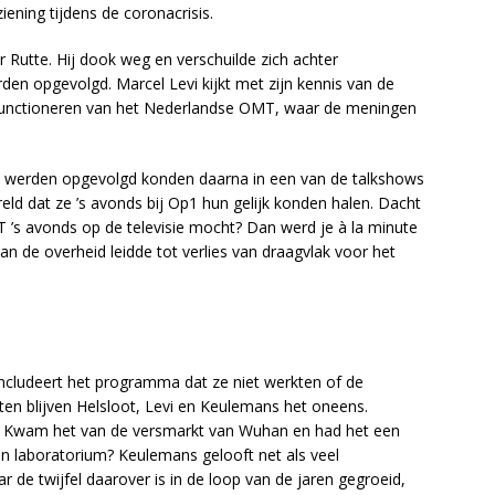
iening tijdens de coronacrisis.
r Rutte. Hij dook weg en verschuilde zich achter
den opgevolgd. Marcel Levi kijkt met zijn kennis van de
t functioneren van het Nederlandse OMT, waar de meningen
t werden opgevolgd konden daarna in een van de talkshows
eld dat ze ’s avonds bij Op1 hun gelijk konden halen. Dacht
MT ’s avonds op de televisie mocht? Dan werd je à la minute
an de overheid leidde tot verlies van draagvlak voor het
cludeert het programma dat ze niet werkten of de
en blijven Helsloot, Levi en Keulemans het oneens.
s. Kwam het van de versmarkt van Wuhan en had het een
en laboratorium? Keulemans gelooft net als veel
 de twijfel daarover is in de loop van de jaren gegroeid,