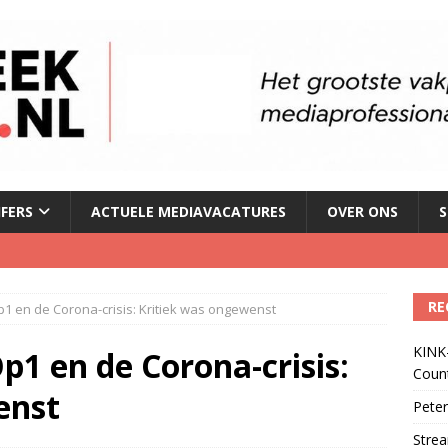
JFERS
ACTUELE MEDIAVACATURES
OVER ONS
S
le tv voor het eerst in omzet
)
RE
p1 en de Corona-crisis: Kritiek was ongewenst
geschorst na dickpic in groepsapp
)
KINK-
p1 en de Corona-crisis:
Coun
 lanceert Jolene Country Radio
)
enst
Peter
Strea