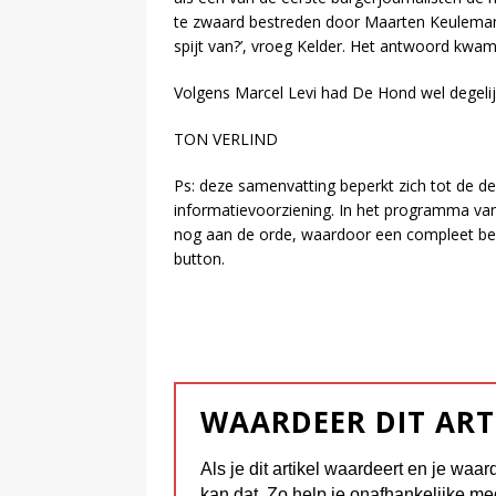
te zwaard bestreden door Maarten Keulemans
spijt van?’, vroeg Kelder. Het antwoord kwa
Volgens Marcel Levi had De Hond wel degelijk g
TON VERLIND
Ps: deze samenvatting beperkt zich tot de de
informatievoorziening. In het programma van
nog aan de orde, waardoor een compleet beel
button.
WAARDEER DIT ART
Als je dit artikel waardeert en je waar
kan dat. Zo help je onafhankelijke me