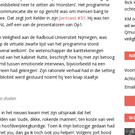
Rick
heidsbeleid neer te zetten als ‘monsters’. Het programma
ochte
ommunicatie die er op gericht was om mensen bang te
 Dat zegt Jort Kelder in zijn
Jortcast #51
. Hij was ten
KM
o
L zelf een van de presentatoren van Op1.
wil w
Qmus
en Veiligheid aan de Radboud Universiteit Nijmegen, was
veili
 de virtuele zwarte lijst van het programma stond.
r overal welkom’. De wetenschapper die kanttekeningen
NI
leid van het kabinet Rutte, beschrijft hoe hij met zijn betoog
emd tussen emotionele interviews, bijvoorbeeld na een
Voor
 heen had gekregen’. Zijn rationele verhaal had in die setting
liciteit werd gestuurd noemt hij ‘een knap staaltje
Acht
Email
de doden
j in het nieuws kwam met zijn uitspraak dat het
WO
dden van ‘oude, dikke, rokende mannen’, ten koste van veel
 hoofdverpleegkundige. Toen ik mijn betoogje gedaan had
 met jou, dan ga ik toch ook jou helpen’. Volgens Jort bood