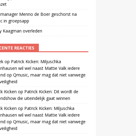
mzet
manager Menno de Boer geschorst na
ic in groepsapp
ey Kaagman overleden
CENTE REACTIES
ek
op
Patrick Kicken: Miljuschka
nhausen wil wel naast Mattie Valk iedere
end op Qmusic, maar mag dat niet vanwege
veiligheid
ck Kicken
op
Patrick Kicken: Dit wordt de
ndshow die uiteindelijk gaat winnen
ck Kicken
op
Patrick Kicken: Miljuschka
nhausen wil wel naast Mattie Valk iedere
end op Qmusic, maar mag dat niet vanwege
veiligheid