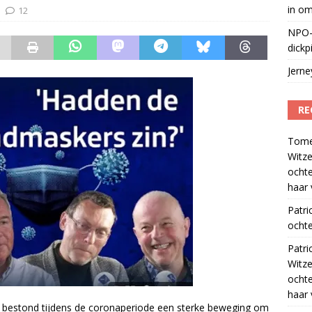
in o
12
NPO-
dickp
Jern
RE
Tom
Witze
ocht
haar 
Patri
ochte
Patri
Witze
ocht
haar 
 bestond tijdens de coronaperiode een sterke beweging om