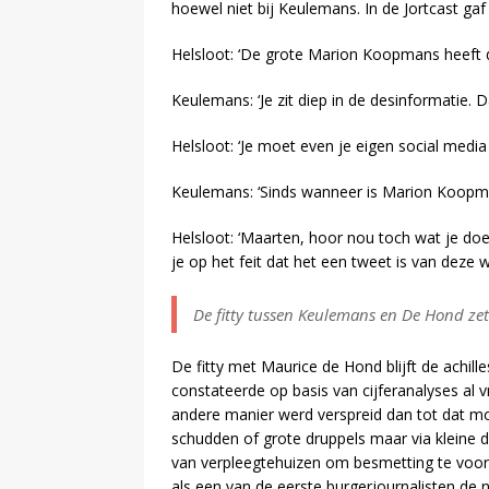
hoewel niet bij Keulemans. In de Jortcast gaf 
Helsloot: ‘De grote Marion Koopmans heeft de
Keulemans: ‘Je zit diep in de desinformatie. Da
Helsloot: ‘Je moet even je eigen social media
Keulemans: ‘Sinds wanneer is Marion Koopma
Helsloot: ‘Maarten, hoor nou toch wat je doet!
je op het feit dat het een tweet is van deze 
De fitty tussen Keulemans en De Hond zet
De fitty met Maurice de Hond blijft de achil
constateerde op basis van cijferanalyses al 
andere manier werd verspreid dan tot dat m
schudden of grote druppels maar via kleine d
van verpleegtehuizen om besmetting te voor
als een van de eerste burgerjournalisten de 