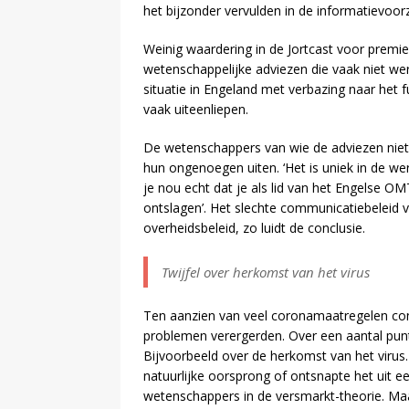
het bijzonder vervulden in de informatievoorz
Weinig waardering in de Jortcast voor premie
wetenschappelijke adviezen die vaak niet wer
situatie in Engeland met verbazing naar he
vaak uiteenliepen.
De wetenschappers van wie de adviezen nie
hun ongenoegen uiten. ‘Het is uniek in de wer
je nou echt dat je als lid van het Engelse O
ontslagen’. Het slechte communicatiebeleid v
overheidsbeleid, zo luidt de conclusie.
Twijfel over herkomst van het virus
Ten aanzien van veel coronamaatregelen con
problemen verergerden. Over een aantal punt
Bijvoorbeeld over de herkomst van het viru
natuurlijke oorsprong of ontsnapte het uit e
wetenschappers in de versmarkt-theorie. Maar