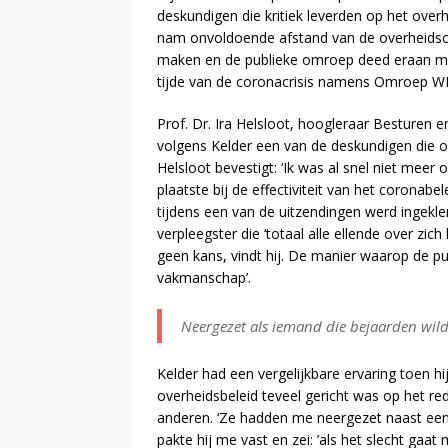
deskundigen die kritiek leverden op het over
nam onvoldoende afstand van de overheidsc
maken en de publieke omroep deed eraan mee.
tijde van de coronacrisis namens Omroep WN
Prof. Dr. Ira Helsloot, hoogleraar Besturen 
volgens Kelder een van de deskundigen die op
Helsloot bevestigt: ‘Ik was al snel niet mee
plaatste bij de effectiviteit van het coronabe
tijdens een van de uitzendingen werd ingekl
verpleegster die ‘totaal alle ellende over zich
geen kans, vindt hij. De manier waarop de pub
vakmanschap’.
Neergezet als iemand die bejaarden wil
Kelder had een vergelijkbare ervaring toen hi
overheidsbeleid teveel gericht was op het re
anderen. ‘Ze hadden me neergezet naast een
pakte hij me vast en zei: ’als het slecht gaat