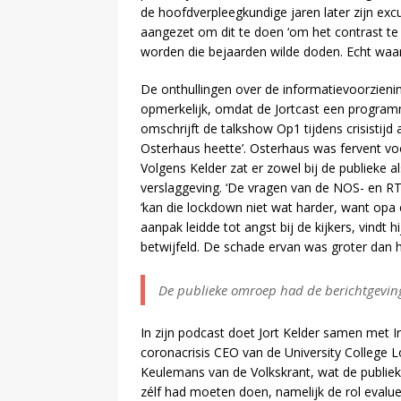
de hoofdverpleegkundige jaren later zijn ex
aangezet om dit te doen ‘om het contrast te
worden die bejaarden wilde doden. Echt waar!
De onthullingen over de informatievoorzienin
opmerkelijk, omdat de Jortcast een programm
omschrijft de talkshow Op1 tijdens crisistijd
Osterhaus heette’. Osterhaus was fervent voo
Volgens Kelder zat er zowel bij de publiek
verslaggeving. ‘De vragen van de NOS- en RT
‘kan die lockdown niet wat harder, want opa
aanpak leidde tot angst bij de kijkers, vindt h
betwijfeld. De schade ervan was groter dan he
De publieke omroep had de berichtgevin
In zijn podcast doet Jort Kelder samen met Ira
coronacrisis CEO van de University College
Keulemans van de Volkskrant, wat de publie
zélf had moeten doen, namelijk de rol evalu