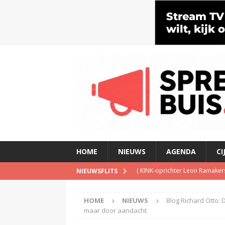
HOME
NIEUWS
AGENDA
CI
(
KINK-oprichter Leon Ramakers
NIEUWSFLITS
(
Peter Faber overleden
)
HOME
NIEUWS
Blog Richard Otto:
(
Streaming passeert traditione
maar door aandacht
(
NPO-manager Menno de Boer 