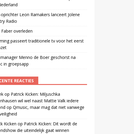
Nederland
oprichter Leon Ramakers lanceert Jolene
try Radio
 Faber overleden
ming passeert traditionele tv voor het eerst
mzet
manager Menno de Boer geschorst na
ic in groepsapp
CENTE REACTIES
ek
op
Patrick Kicken: Miljuschka
nhausen wil wel naast Mattie Valk iedere
end op Qmusic, maar mag dat niet vanwege
veiligheid
ck Kicken
op
Patrick Kicken: Dit wordt de
ndshow die uiteindelijk gaat winnen