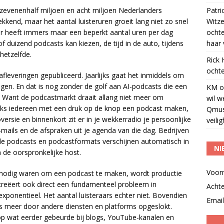
 zevenenhalf miljoen en acht miljoen Nederlanders
Patri
kkend, maar het aantal luisteruren groeit lang niet zo snel
Witze
aar heeft immers maar een beperkt aantal uren per dag
ocht
f duizend podcasts kan kiezen, de tijd in de auto, tijdens
haar 
hetzelfde.
Rick
ochte
leveringen gepubliceerd. Jaarlijks gaat het inmiddels om
gen. En dat is nog zonder de golf aan AI-podcasts die een
KM
o
n. Want de podcastmarkt draait allang niet meer om
wil w
raks iedereen met een druk op de knop een podcast maken,
Qmus
versie en binnenkort zit er in je wekkerradio je persoonlijke
veili
mails en de afspraken uit je agenda van die dag. Bedrijven
ale podcasts en podcastformats verschijnen automatisch in
NI
de oorspronkelijke host.
Voor
s nodig waren om een podcast te maken, wordt productie
creëert ook direct een fundamenteel probleem in
Acht
exponentieel. Het aantal luisteraars echter niet. Bovendien
Email
s meer door andere diensten en platforms opgeslokt.
t op wat eerder gebeurde bij blogs, YouTube-kanalen en