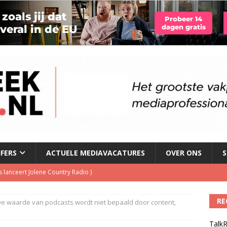
JFERS
ACTUELE MEDIAVACATURES
OVER ONS
S
 lanceert Jolene Country Radio
)
RE
 De waarde van podcasts wordt niet bepaald door content,
le tv voor het eerst in omzet
)
TalkR
geschorst na dickpic in groepsapp
)