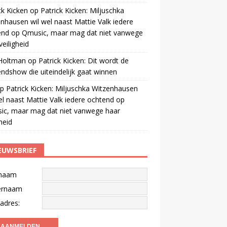
ck Kicken
op
Patrick Kicken: Miljuschka
nhausen wil wel naast Mattie Valk iedere
end op Qmusic, maar mag dat niet vanwege
veiligheid
 Holtman
op
Patrick Kicken: Dit wordt de
ndshow die uiteindelijk gaat winnen
p
Patrick Kicken: Miljuschka Witzenhausen
el naast Mattie Valk iedere ochtend op
ic, maar mag dat niet vanwege haar
gheid
EUWSBRIEF
naam
ernaam
adres: