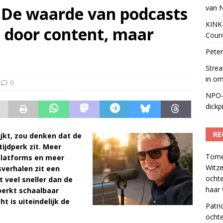
: De waarde van podcasts
van 
tuele nieuwspodcast van Nederland
)
KINK-
d door content, maar
Coun
Peter
Strea
in o
0
NPO-
dickp
RE
ijkt, zou denken dat de
ijdperk zit. Meer
Tom
platforms en meer
Witze
verhalen zit een
ocht
 veel sneller dan de
haar 
perkt schaalbaar
t is uiteindelijk de
Patri
ochte