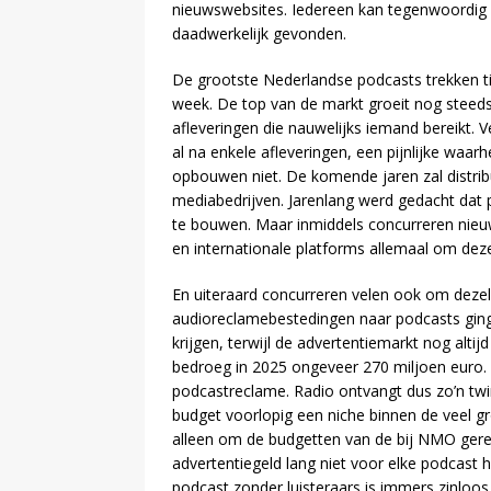
nieuwswebsites. Iedereen kan tegenwoordig c
daadwerkelijk gevonden.
De grootste Nederlandse podcasts trekken 
week. De top van de markt groeit nog steeds.
afleveringen die nauwelijks iemand bereikt
al na enkele afleveringen, een pijnlijke waar
opbouwen niet. De komende jaren zal distrib
mediabedrijven. Jarenlang werd gedacht dat
te bouwen. Maar inmiddels concurreren nieu
en internationale platforms allemaal om deze
En uiteraard concurreren velen ook om dezelf
audioreclamebestedingen naar podcasts ging.
krijgen, terwijl de advertentiemarkt nog altij
bedroeg in 2025 ongeveer 270 miljoen euro.
podcastreclame. Radio ontvangt dus zo’n twin
budget voorlopig een niche binnen de veel g
alleen om de budgetten van de bij NMO gere
advertentiegeld lang niet voor elke podcast h
podcast zonder luisteraars is immers zinloos