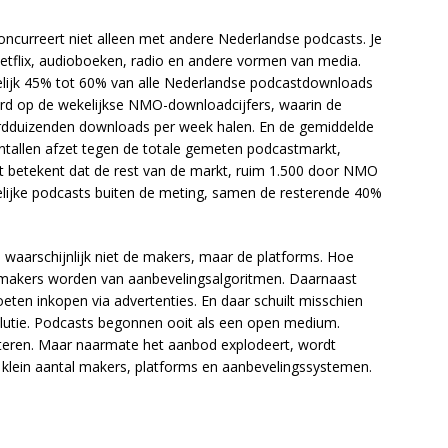
ncurreert niet alleen met andere Nederlandse podcasts. Je
etflix, audioboeken, radio en andere vormen van media.
gelijk 45% tot 60% van alle Nederlandse podcastdownloads
eerd op de wekelijkse NMO-downloadcijfers, waarin de
derdduizenden downloads per week halen. En de gemiddelde
 aantallen afzet tegen de totale gemeten podcastmarkt,
t betekent dat de rest van de markt, ruim 1.500 door NMO
lijke podcasts buiten de meting, samen de resterende 40%
 waarschijnlijk niet de makers, maar de platforms. Hoe
r makers worden van aanbevelingsalgoritmen. Daarnaast
eten inkopen via advertenties. En daar schuilt misschien
lutie. Podcasts begonnen ooit als een open medium.
steren. Maar naarmate het aanbod explodeert, wordt
klein aantal makers, platforms en aanbevelingssystemen.