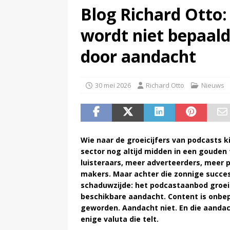
Blog Richard Otto
(
TalkRadio lanceert meest ac
wordt niet bepaal
door aandacht
30 mei 2026
Richard Otto
Nieuws
Wie naar de groeicijfers van podcasts k
sector nog altijd midden in een gouden t
luisteraars, meer adverteerders, meer 
makers. Maar achter die zonnige succes
schaduwzijde: het podcastaanbod groeit
beschikbare aandacht.
Content is onbe
geworden. Aandacht niet. En die aandach
enige valuta die telt.