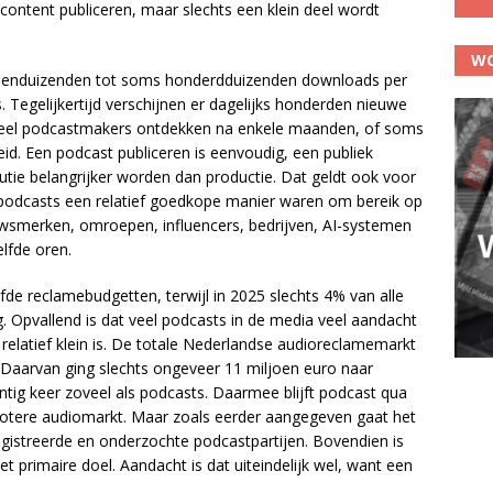
ontent publiceren, maar slechts een klein deel wordt
WO
tienduizenden tot soms honderdduizenden downloads per
 Tegelijkertijd verschijnen er dagelijks honderden nieuwe
. Veel podcastmakers ontdekken na enkele maanden, of soms
heid. Een podcast publiceren is eenvoudig, een publiek
utie belangrijker worden dan productie. Dat geldt ook voor
 podcasts een relatief goedkope manier waren om bereik op
wsmerken, omroepen, influencers, bedrijven, AI-systemen
lfde oren.
de reclamebudgetten, terwijl in 2025 slechts 4% van alle
 Opvallend is dat veel podcasts in de media veel aandacht
d relatief klein is. De totale Nederlandse audioreclamemarkt
 Daarvan ging slechts ongeveer 11 miljoen euro naar
tig keer zoveel als podcasts. Daarmee blijft podcast qua
rotere audiomarkt. Maar zoals eerder aangegeven gaat het
gistreerde en onderzochte podcastpartijen. Bovendien is
et primaire doel. Aandacht is dat uiteindelijk wel, want een
.