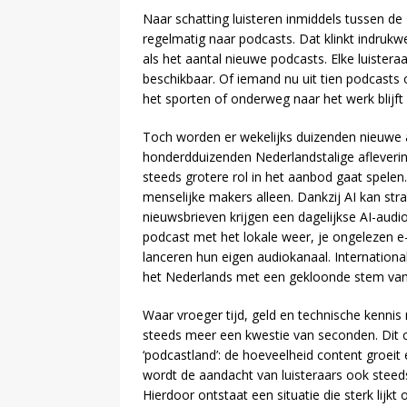
Naar schatting luisteren inmiddels tussen de
regelmatig naar podcasts. Dat klinkt indrukwe
als het aantal nieuwe podcasts. Elke luister
beschikbaar. Of iemand nu uit tien podcasts o
het sporten of onderweg naar het werk blijft 
Toch worden er wekelijks duizenden nieuwe af
honderdduizenden Nederlandstalige afleverin
steeds grotere rol in het aanbod gaat spele
menselijke makers alleen. Dankzij AI kan st
nieuwsbrieven krijgen een dagelijkse AI-audio
podcast met het lokale weer, je ongelezen e-
lanceren hun eigen audiokanaal. Internation
het Nederlands met een gekloonde stem van 
Waar vroeger tijd, geld en technische kenni
steeds meer een kwestie van seconden. Dit 
‘podcastland’: de hoeveelheid content groeit 
wordt de aandacht van luisteraars ook steed
Hierdoor ontstaat een situatie die sterk lijk