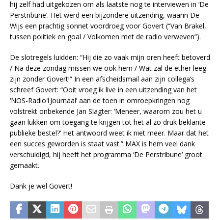
hij zelf had uitgekozen om als laatste nog te interviewen in ‘De
Perstribune’. Het werd een bijzondere uitzending, waarin De
Wijs een prachtig sonnet voordroeg voor Govert (“Van Brakel,
tussen politiek en goal / Volkomen met de radio verweven”).
De slotregels luidden: “Hij die zo vaak mijn oren heeft betoverd
/ Na deze zondag missen we ook hem / Wat zal de ether leeg
zijn zonder Govert!” In een afscheidsmail aan zijn collega’s
schreef Govert: “Ooit vroeg ik live in een uitzending van het
‘NOS-Radio1Journaal’ aan de toen in omroepkringen nog
volstrekt onbekende Jan Slagter: ‘Meneer, waarom zou het u
gaan lukken om toegang te krijgen tot het al zo druk beklante
publieke bestel?’ Het antwoord weet ik niet meer. Maar dat het
een succes geworden is staat vast.” MAX is hem veel dank
verschuldigd, hij heeft het programma ‘De Perstribune’ groot
gemaakt.
Dank je wel Govert!