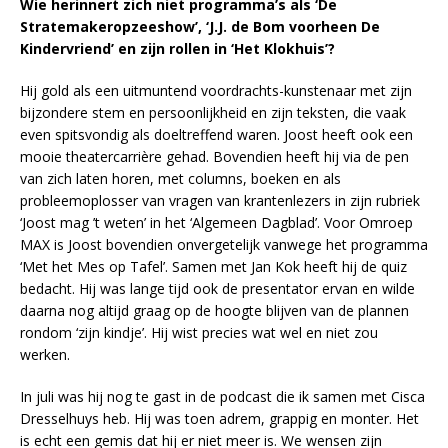
Wie herinnert zich niet programma’s als ‘De
Stratemakeropzeeshow’, ‘J.J. de Bom voorheen De
Kindervriend’ en zijn rollen in ‘Het Klokhuis’?
Hij gold als een uitmuntend voordrachts-kunstenaar met zijn
bijzondere stem en persoonlijkheid en zijn teksten, die vaak
even spitsvondig als doeltreffend waren. Joost heeft ook een
mooie theatercarrière gehad. Bovendien heeft hij via de pen
van zich laten horen, met columns, boeken en als
probleemoplosser van vragen van krantenlezers in zijn rubriek
‘Joost mag ’t weten’ in het ‘Algemeen Dagblad’. Voor Omroep
MAX is Joost bovendien onvergetelijk vanwege het programma
‘Met het Mes op Tafel’. Samen met Jan Kok heeft hij de quiz
bedacht. Hij was lange tijd ook de presentator ervan en wilde
daarna nog altijd graag op de hoogte blijven van de plannen
rondom ‘zijn kindje’. Hij wist precies wat wel en niet zou
werken.
In juli was hij nog te gast in de podcast die ik samen met Cisca
Dresselhuys heb. Hij was toen adrem, grappig en monter. Het
is echt een gemis dat hij er niet meer is. We wensen zijn