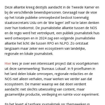
Deze alliantie kreeg destijds aandacht in de Tweede Kamer en
bij de verschillende bewindspersonen. Gevraagd naar de visie
op het totale publieke omroepbestel besloot toenmalig
staatssecretaris Uslu om de ‘drie lagen’ zelf na te laten denken
over hun toekomst. De journalistieke alliantie tussen de NOS
en de regio werd het vertrekpunt, een publiek journalistiek huis
werd ontworpen en in 2024 zag een volgende journalistieke
alliantie het licht: die tussen RPO en NLPO. Zo ontstaat
langzaam maar zeker een ecosysteem van landelijke,
regionale en lokale journalistiek.
Hier
lees je over een interessant project dat is voortgekomen
uit deze samenwerking: ‘Bureaus Lokaal’. In 9 proeftuinen in
het land delen lokale omroepen, regionale redacties en de
NOS niet alleen verhalen, maar werken we verder aan dat
ecosysteem. De manier waarop we dat doen verdient
aandacht: niet slechts uitwisseling van content, maar
gezamenlijke productie, verdieping en ruimte voor experiment.
En het levert al tastbare journalistiek op: themaweken in