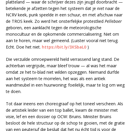
platteland — waar de schrijver dezes zijn jeugd doorbracht —
betekende je afzetten tegen het systeem dat je
niet
naar de
NCRV keek, punk speelde in een schuur, en met afschuw naar
de TROS keek. Zo werd het onsterfelijke protestlied
Pelleboer
geboren, een aanklacht tegen de meteorologische
monocultuur en de opkomende commercialisering. Niet om
aan te horen, maar wel gemeend. (Luister vooral niet terug.
Echt. Doe het niet.
https://bit.ly/3XSbaL0
)
Die verzuilde omroepwereld hield verrassend lang stand. De
achterban vergrijsde, maar bleef trouw — al was het maar
omdat ze het tv-blad niet wilden opzeggen. Niemand durfde
aan het systeem te morrelen, het was als een antiek
wandmeubel in een huurwoning: foeilelijk, maar te log om weg
te doen.
Tot daar ineens een choreograaf op het toneel verscheen. Als
de artistiek leider van een top ballet, kwam de minister met
visie, lef en een dossier op OCW: Bruins. Minister Bruins
besloot de hele structuur op de schop te gooien, met de gratie
van een peuterjuf die besluit dat het nu écht tijd is voor de