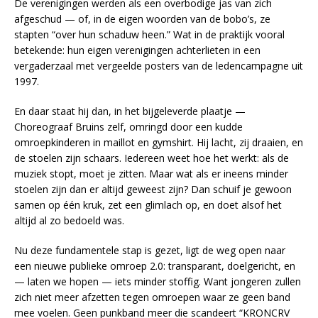
De verenigingen werden als een overbodige jas van zich
afgeschud — of, in de eigen woorden van de bobo’s, ze
stapten “over hun schaduw heen.” Wat in de praktijk vooral
betekende: hun eigen verenigingen achterlieten in een
vergaderzaal met vergeelde posters van de ledencampagne uit
1997.
En daar staat hij dan, in het bijgeleverde plaatje —
Choreograaf Bruins zelf, omringd door een kudde
omroepkinderen in maillot en gymshirt. Hij lacht, zij draaien, en
de stoelen zijn schaars. Iedereen weet hoe het werkt: als de
muziek stopt, moet je zitten. Maar wat als er ineens minder
stoelen zijn dan er altijd geweest zijn? Dan schuif je gewoon
samen op één kruk, zet een glimlach op, en doet alsof het
altijd al zo bedoeld was.
Nu deze fundamentele stap is gezet, ligt de weg open naar
een nieuwe publieke omroep 2.0: transparant, doelgericht, en
— laten we hopen — iets minder stoffig. Want jongeren zullen
zich niet meer afzetten tegen omroepen waar ze geen band
mee voelen. Geen punkband meer die scandeert “KRONCRV