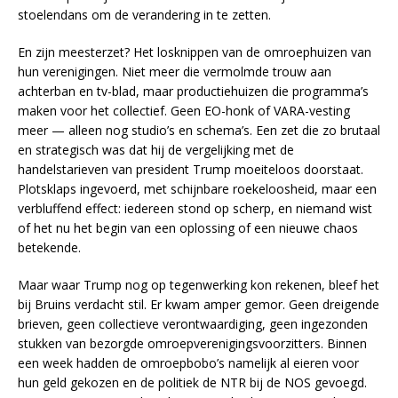
stoelendans om de verandering in te zetten.
En zijn meesterzet? Het losknippen van de omroephuizen van
hun verenigingen. Niet meer die vermolmde trouw aan
achterban en tv-blad, maar productiehuizen die programma’s
maken voor het collectief. Geen EO-honk of VARA-vesting
meer — alleen nog studio’s en schema’s. Een zet die zo brutaal
en strategisch was dat hij de vergelijking met de
handelstarieven van president Trump moeiteloos doorstaat.
Plotsklaps ingevoerd, met schijnbare roekeloosheid, maar een
verbluffend effect: iedereen stond op scherp, en niemand wist
of het nu het begin van een oplossing of een nieuwe chaos
betekende.
Maar waar Trump nog op tegenwerking kon rekenen, bleef het
bij Bruins verdacht stil. Er kwam amper gemor. Geen dreigende
brieven, geen collectieve verontwaardiging, geen ingezonden
stukken van bezorgde omroepverenigingsvoorzitters. Binnen
een week hadden de omroepbobo’s namelijk al eieren voor
hun geld gekozen en de politiek de NTR bij de NOS gevoegd.