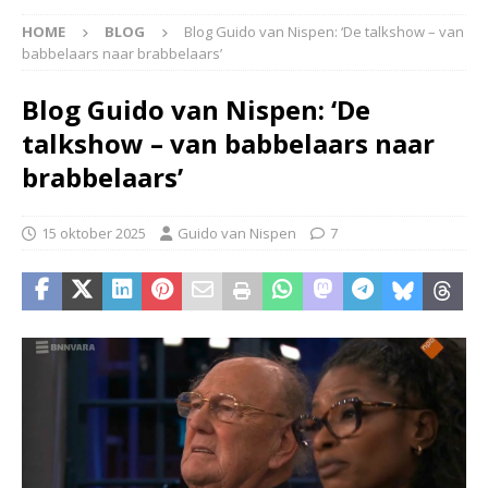
HOME
BLOG
Blog Guido van Nispen: ‘De talkshow – van
babbelaars naar brabbelaars’
Blog Guido van Nispen: ‘De
talkshow – van babbelaars naar
brabbelaars’
15 oktober 2025
Guido van Nispen
7