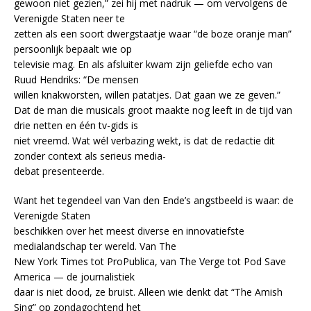
gewoon niet gezien,” zei hij met nadruk — om vervolgens de
Verenigde Staten neer te
zetten als een soort dwergstaatje waar “de boze oranje man”
persoonlijk bepaalt wie op
televisie mag. En als afsluiter kwam zijn geliefde echo van
Ruud Hendriks: “De mensen
willen knakworsten, willen patatjes. Dat gaan we ze geven.”
Dat de man die musicals groot maakte nog leeft in de tijd van
drie netten en één tv-gids is
niet vreemd. Wat wél verbazing wekt, is dat de redactie dit
zonder context als serieus media-
debat presenteerde.
Want het tegendeel van Van den Ende’s angstbeeld is waar: de
Verenigde Staten
beschikken over het meest diverse en innovatiefste
medialandschap ter wereld. Van The
New York Times tot ProPublica, van The Verge tot Pod Save
America — de journalistiek
daar is niet dood, ze bruist. Alleen wie denkt dat “The Amish
Sing” op zondagochtend het