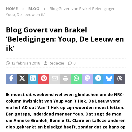
HOME
BLOG
Blog Govert van Brakel ‘Beledigingen:
Youp, De Leeuw en ik’
Blog Govert van Brakel
‘Beledigingen: Youp, De Leeuw en
ik’
12 februari 2018
Redactie
0
Ik moest dit weekeind wel even glimlachen om de NRC-
column Kwisnicht van Youp van ’t Hek. De Leeuw vond
via het AD dat Van ’t Hek op zijn woorden moest letten.
Een gotspe, inderdaad meneer Youp. Dat zegt de man
die Anneke Grönloh, Bonnie St. Claire en talloze anderen
diep gekrenkt en beledigd heeft, zonder dat ze kans op