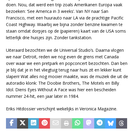
doen. Nou, dat werd een trip zoals Amerikanen Europa vaak
bezoeken: ‘See America in 3 weeks’. Van NY naar San
Francisco, met een huurauto naar LA via de prachtige Pacific
Coast Highway. Waarbij we bijna zonder benzine kwamen te
staan omdat dorpjes op de (papieren) kaart van de USA soms
letterlijk drie huisjes zijn. Zonder tankstation.
Uiteraard bezochten we de Universal Studio’s. Daarna vlogen
we naar Detroit, reden we nog even de grens met Canada
over waar we een pretpark en popconcert bezochten. Dan ben
je blij dat je in het vliegtuig terug naar huis zit en lekker kunt
slapen! Wat alles nog mooier maakte, was de muziek die uit de
autoradio klonk: The Doobie Brothers, The Motels en Billy
Idol. Diens Eyes Without A Face was hier een bescheiden
nummer 24-hit, een jaar later in 1984.
Eriks Hitdossier verschijnt wekelijks in Veronica Magazine.