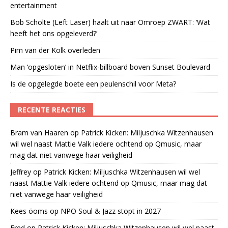
entertainment
Bob Scholte (Left Laser) haalt uit naar Omroep ZWART: ‘Wat
heeft het ons opgeleverd?’
Pim van der Kolk overleden
Man ‘opgesloten’ in Netflix-billboard boven Sunset Boulevard
Is de opgelegde boete een peulenschil voor Meta?
RECENTE REACTIES
Bram van Haaren
op
Patrick Kicken: Miljuschka Witzenhausen
wil wel naast Mattie Valk iedere ochtend op Qmusic, maar
mag dat niet vanwege haar veiligheid
Jeffrey
op
Patrick Kicken: Miljuschka Witzenhausen wil wel
naast Mattie Valk iedere ochtend op Qmusic, maar mag dat
niet vanwege haar veiligheid
Kees öoms
op
NPO Soul & Jazz stopt in 2027
Fred
op
Patrick Kicken: Miljuschka Witzenhausen wil wel naast