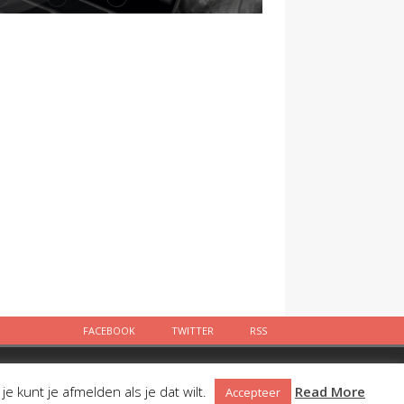
FACEBOOK
TWITTER
RSS
Facebook
Twitter
RSS
 kunt je afmelden als je dat wilt.
Read More
Accepteer