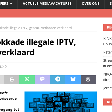
JFERS
ACTUELE MEDIAVACATURES
OVER ONS
S
le tv voor het eerst in omzet
)
RE
okkade illegale IPTV, gebruik verboden verklaard
geschorst na dickpic in groepsapp
)
KINK-
okkade illegale IPTV,
Coun
 lanceert Jolene Country Radio
)
verklaard
Peter
Strea
in o
0
NPO-
dickp
Jern
eeft
oriseerde
RE
toegang tot