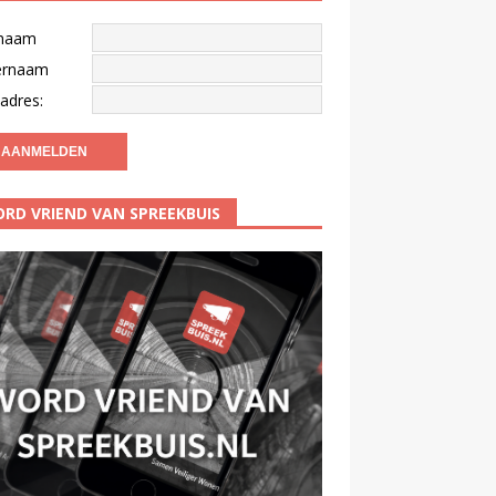
naam
ernaam
adres:
RD VRIEND VAN SPREEKBUIS