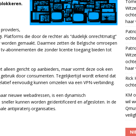
Tom
 blokkeren.
Witze
ocht
haar 
 providers,
Patri
 Platforms die door de rechter als “duidelijk onrechtmatig”
ochte
ar worden gemaakt. Daarmee zetten de Belgische omroepen
Patri
ale tv-abonnementen die zonder licentie toegang bieden tot
Witze
ocht
haar 
iet alleen gericht op aanbieders, maar vormt deze ook een
 gebruik door consumenten. Tegelijkertijd wordt erkend dat
Rick
elatief eenvoudig kunnen omzeilen via een VPN-verbinding.
ochte
KM
o
naar nieuwe webadressen, is een dynamisch
wil w
sneller kunnen worden geïdentificeerd en afgesloten. In de
Qmus
 antipiraterij-organisaties.
veili
NI