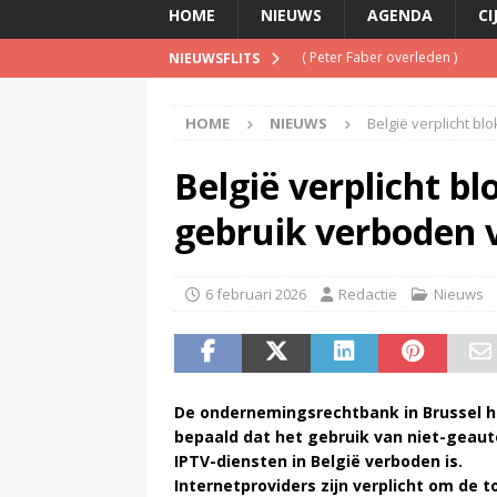
HOME
NIEUWS
AGENDA
CI
(
Peter Faber overleden
)
NIEUWSFLITS
(
Streaming passeert traditione
HOME
NIEUWS
België verplicht bl
(
NPO-manager Menno de Boer 
(
Jerney Kaagman overleden
)
België verplicht bl
(
KINK-oprichter Leon Ramakers
gebruik verboden 
6 februari 2026
Redactie
Nieuws
De ondernemingsrechtbank in Brussel h
bepaald dat het gebruik van niet-geaut
IPTV-diensten in België verboden is.
Internetproviders zijn verplicht om de 