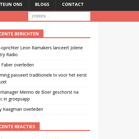
TEUN ONS
BLOGS
CONTACT
CENTE BERICHTEN
oprichter Leon Ramakers lanceert Jolene
try Radio
 Faber overleden
ming passeert traditionele tv voor het eerst
mzet
manager Menno de Boer geschorst na
ic in groepsapp
ey Kaagman overleden
CENTE REACTIES