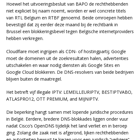
Hoewel het uitvoeringsbesluit van BAPO de rechthebbenden
niet expliciet bij naam noemt, worden er wel concrete titels
van RTL Belgium en RTBF genoemd. Beide omroepen hebben
bevestigd dat zij eerder deze maand bij de rechtbank in
Brussel een blokkeringsbevel tegen Belgische internetproviders
hebben verkregen.
Cloudflare moet ingrijpen als CDN- of hostingpartij; Google
moet de domeinen uit de zoekresultaten halen, advertenties
uitschakelen en waar nodig diensten als Google Sites en
Google Cloud blokkeren. De DNS-resolvers van beide bedrijven
blijven buiten de maatregel.
Het betreft vijf illegale IPTV: LEMEILLEURIPTV, BESTIPTVABO,
ATLASPRO12, OTT PREMIUM, and MIJNIPTV.
Die beperking hangt samen met lopende juridische procedures
in België. Eerdere, bredere DNS-blokkades liggen onder vuur
nadat Cisco’s OpenDNS tijdelijk het land verliet en in beroep
ging. Zolang die zaak niet is afgerond, lijken rechthebbenden
en autoriteiten bewust te kiezen voor een juridisch “veiligere”