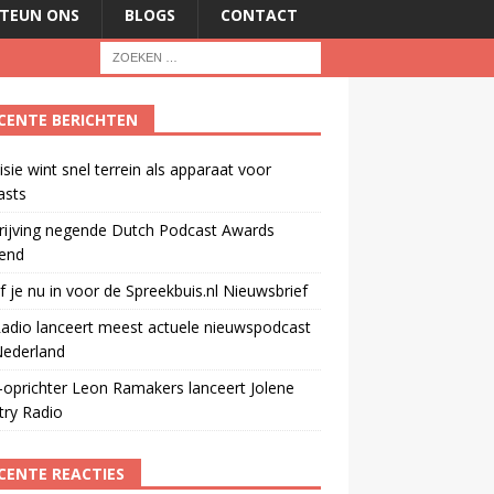
TEUN ONS
BLOGS
CONTACT
CENTE BERICHTEN
isie wint snel terrein als apparaat voor
asts
rijving negende Dutch Podcast Awards
end
jf je nu in voor de Spreekbuis.nl Nieuwsbrief
adio lanceert meest actuele nieuwspodcast
Nederland
oprichter Leon Ramakers lanceert Jolene
try Radio
CENTE REACTIES