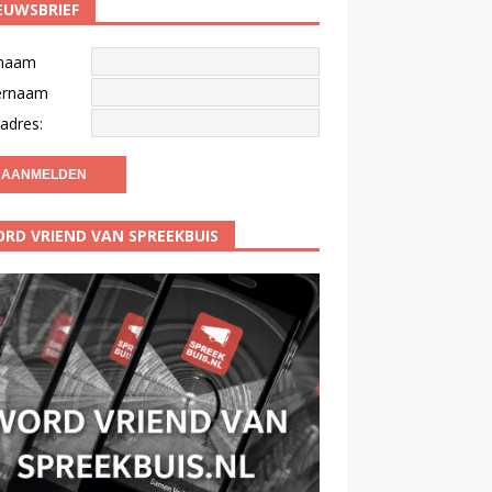
EUWSBRIEF
naam
ernaam
adres:
RD VRIEND VAN SPREEKBUIS