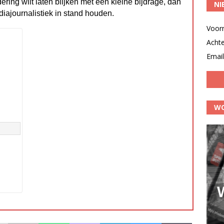
dering wilt laten blijken met een kleine bijdrage, dan
NI
diajournalistiek in stand houden.
Voor
Acht
Email
WO