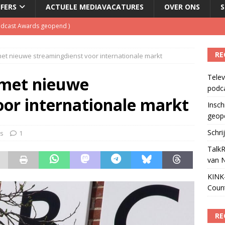
JFERS
ACTUELE MEDIAVACATURES
OVER ONS
S
Podcast Awards geopend
)
kbuis.nl Nieuwsbrief
)
RE
et nieuwe streamingdienst voor internationale markt
tuele nieuwspodcast van Nederland
)
Telev
 lanceert Jolene Country Radio
)
 met nieuwe
podc
ls apparaat voor podcasts
)
oor internationale markt
Insch
geop
Schri
s
1
TalkR
van 
KINK-
Coun
RE