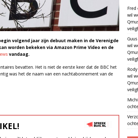
Fred
wil w
Qmus
veili
Guus
begin volgend jaar zijn debuut maken in de Verenigde
wil w
kan worden bekeken via Amazon Prime Video en de
Qmus
ews
vandaag.
veili
taires bevatten. Het is niet de eerste keer dat de BBC het
Rody
gentig was het de naam van een nachtabonnement van de
wil w
Qmus
veili
Michi
ochte
Verz
ochte
IKEL!