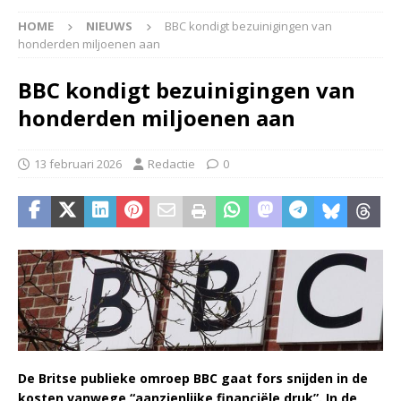
HOME
NIEUWS
BBC kondigt bezuinigingen van
honderden miljoenen aan
BBC kondigt bezuinigingen van
honderden miljoenen aan
13 februari 2026
Redactie
0
De Britse publieke omroep BBC gaat fors snijden in de
kosten vanwege “aanzienlijke financiële druk”. In de