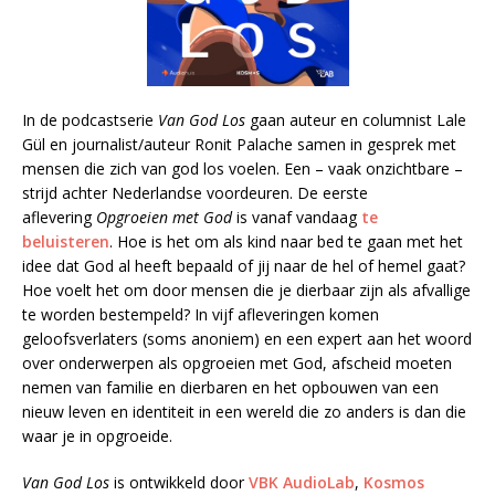
In de podcastserie
Van God Los
gaan auteur en columnist Lale
Gül en journalist/auteur Ronit Palache samen in gesprek met
mensen die zich van god los voelen. Een – vaak onzichtbare –
strijd achter Nederlandse voordeuren. De eerste
aflevering
Opgroeien met God
is vanaf vandaag
te
beluisteren
. Hoe is het om als kind naar bed te gaan met het
idee dat God al heeft bepaald of jij naar de hel of hemel gaat?
Hoe voelt het om door mensen die je dierbaar zijn als afvallige
te worden bestempeld? In vijf afleveringen komen
geloofsverlaters (soms anoniem) en een expert aan het woord
over onderwerpen als opgroeien met God, afscheid moeten
nemen van familie en dierbaren en het opbouwen van een
nieuw leven en identiteit in een wereld die zo anders is dan die
waar je in opgroeide.
Van God Los
is ontwikkeld door
VBK AudioLab
,
Kosmos