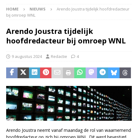
HOME
NIEUWS
Arendo Joustra tijdelijk hoofdredacteur
bij omroep WNL
Arendo Joustra tijdelijk
hoofdredacteur bij omroep WNL
9 augustus 2024
Redactie
4
Arendo Joustra neemt vanaf maandag de rol van waarnemend
hoofdredacteur op zich bij omroep WNL. Dit werd bevestigd