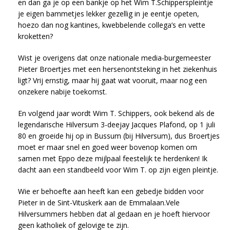
en dan ga je op een bankje op het Wim T.Schipperspleintje
je eigen bammetjes lekker gezellig in je eentje opeten,
hoezo dan nog kantines, kwebbelende collega’s en vette
kroketten?
Wist je overigens dat onze nationale media-burgemeester
Pieter Broertjes met een hersenontsteking in het ziekenhuis
ligt? Vrij ernstig, maar hij gaat wat vooruit, maar nog een
onzekere nabije toekomst.
En volgend jaar wordt Wim T. Schippers, ook bekend als de
legendarische Hilversum 3-deejay Jacques Plafond, op 1 juli
80 en groeide hij op in Bussum (bij Hilversum), dus Broertjes
moet er maar snel en goed weer bovenop komen om
samen met Eppo deze mijlpaal feestelijk te herdenken! Ik
dacht aan een standbeeld voor Wim T. op zijn eigen pleintje.
Wie er behoefte aan heeft kan een gebedje bidden voor
Pieter in de Sint-Vituskerk aan de Emmalaan.Vele
Hilversummers hebben dat al gedaan en je hoeft hiervoor
geen katholiek of gelovige te zijn.