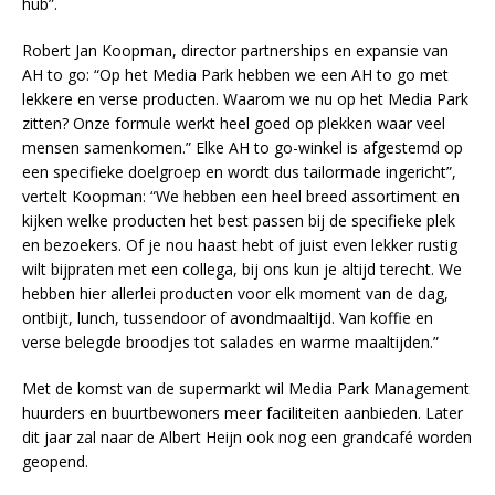
hub”.
Robert Jan Koopman, director partnerships en expansie van
AH to go: “Op het Media Park hebben we een AH to go met
lekkere en verse producten. Waarom we nu op het Media Park
zitten? Onze formule werkt heel goed op plekken waar veel
mensen samenkomen.” Elke AH to go-winkel is afgestemd op
een specifieke doelgroep en wordt dus tailormade ingericht”,
vertelt Koopman: “We hebben een heel breed assortiment en
kijken welke producten het best passen bij de specifieke plek
en bezoekers. Of je nou haast hebt of juist even lekker rustig
wilt bijpraten met een collega, bij ons kun je altijd terecht. We
hebben hier allerlei producten voor elk moment van de dag,
ontbijt, lunch, tussendoor of avondmaaltijd. Van koffie en
verse belegde broodjes tot salades en warme maaltijden.”
Met de komst van de supermarkt wil Media Park Management
huurders en buurtbewoners meer faciliteiten aanbieden. Later
dit jaar zal naar de Albert Heijn ook nog een grandcafé worden
geopend.