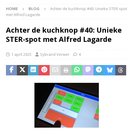
HOME
BLOG
Achter de kuchknop #40: Unieke STER-spot
met Alfred Lagarde
Achter de kuchknop #40: Unieke
STER-spot met Alfred Lagarde
1 april 2025
Sybrand Verwer
4