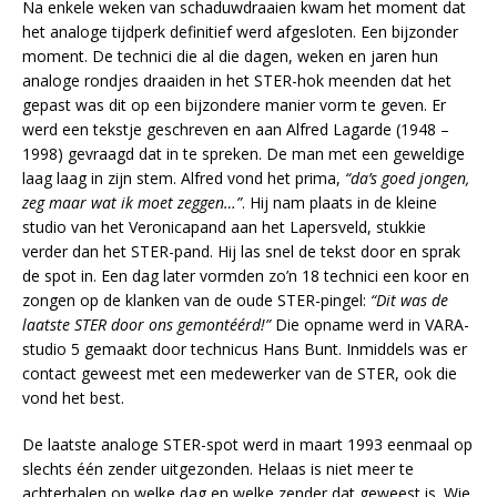
Na enkele weken van schaduwdraaien kwam het moment dat
het analoge tijdperk definitief werd afgesloten. Een bijzonder
moment. De technici die al die dagen, weken en jaren hun
analoge rondjes draaiden in het STER-hok meenden dat het
gepast was dit op een bijzondere manier vorm te geven. Er
werd een tekstje geschreven en aan Alfred Lagarde (1948 –
1998) gevraagd dat in te spreken. De man met een geweldige
laag laag in zijn stem. Alfred vond het prima,
“da’s goed jongen,
zeg maar wat ik moet zeggen…”
. Hij nam plaats in de kleine
studio van het Veronicapand aan het Lapersveld, stukkie
verder dan het STER-pand. Hij las snel de tekst door en sprak
de spot in. Een dag later vormden zo’n 18 technici een koor en
zongen op de klanken van de oude STER-pingel:
“Dit was de
laatste STER door ons gemontéérd!”
Die opname werd in VARA-
studio 5 gemaakt door technicus Hans Bunt. Inmiddels was er
contact geweest met een medewerker van de STER, ook die
vond het best.
De laatste analoge STER-spot werd in maart 1993 eenmaal op
slechts één zender uitgezonden. Helaas is niet meer te
achterhalen op welke dag en welke zender dat geweest is. Wie