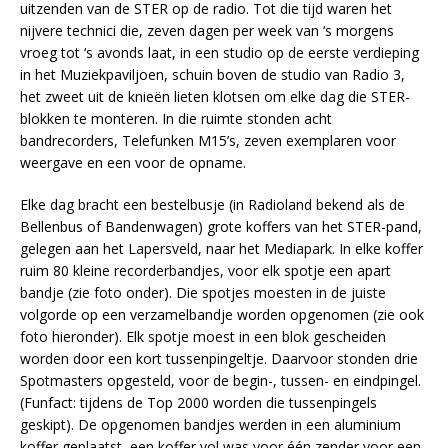
uitzenden van de STER op de radio. Tot die tijd waren het
nijvere technici die, zeven dagen per week van ‘s morgens
vroeg tot ‘s avonds laat, in een studio op de eerste verdieping
in het Muziekpaviljoen, schuin boven de studio van Radio 3,
het zweet uit de knieën lieten klotsen om elke dag die STER-
blokken te monteren. In die ruimte stonden acht
bandrecorders, Telefunken M15’s, zeven exemplaren voor
weergave en een voor de opname.
Elke dag bracht een bestelbusje (in Radioland bekend als de
Bellenbus of Bandenwagen) grote koffers van het STER-pand,
gelegen aan het Lapersveld, naar het Mediapark. In elke koffer
ruim 80 kleine recorderbandjes, voor elk spotje een apart
bandje (zie foto onder). Die spotjes moesten in de juiste
volgorde op een verzamelbandje worden opgenomen (zie ook
foto hieronder). Elk spotje moest in een blok gescheiden
worden door een kort tussenpingeltje. Daarvoor stonden drie
Spotmasters opgesteld, voor de begin-, tussen- en eindpingel.
(Funfact: tijdens de Top 2000 worden die tussenpingels
geskipt). De opgenomen bandjes werden in een aluminium
koffer geplaatst, een koffer vol was voor één zender voor een