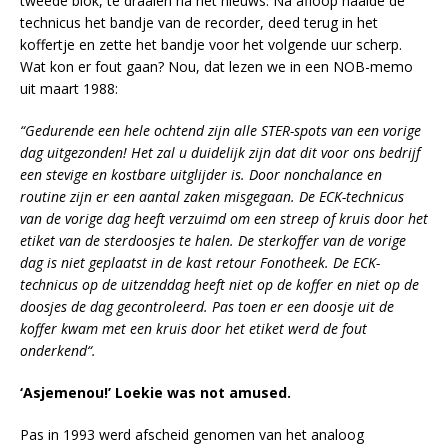
tweede blok, te draaien na het nieuws. Na afloop haalde de
technicus het bandje van de recorder, deed terug in het
koffertje en zette het bandje voor het volgende uur scherp.
Wat kon er fout gaan? Nou, dat lezen we in een NOB-memo
uit maart 1988:
“Gedurende een hele ochtend zijn alle STER-spots van een vorige
dag uitgezonden! Het zal u duidelijk zijn dat dit voor ons bedrijf
een stevige en kostbare uitglijder is. Door nonchalance en
routine zijn er een aantal zaken misgegaan. De ECK-technicus
van de vorige dag heeft verzuimd om een streep of kruis door het
etiket van de sterdoosjes te halen. De sterkoffer van de vorige
dag is niet geplaatst in de kast retour Fonotheek. De ECK-
technicus op de uitzenddag heeft niet op de koffer en niet op de
doosjes de dag gecontroleerd. Pas toen er een doosje uit de
koffer kwam met een kruis door het etiket werd de fout
onderkend“.
‘Asjemenou!’ Loekie was not amused.
Pas in 1993 werd afscheid genomen van het analoog