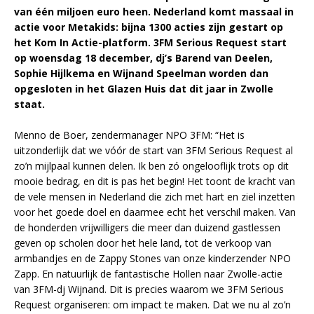
van één miljoen euro heen. Nederland komt massaal in
actie voor Metakids: bijna 1300 acties zijn gestart op
het Kom In Actie-platform. 3FM Serious Request start
op woensdag 18 december, dj’s Barend van Deelen,
Sophie Hijlkema en Wijnand Speelman worden dan
opgesloten in het Glazen Huis dat dit jaar in Zwolle
staat.
Menno de Boer, zendermanager NPO 3FM: “Het is
uitzonderlijk dat we vóór de start van 3FM Serious Request al
zo’n mijlpaal kunnen delen. Ik ben zó ongelooflijk trots op dit
mooie bedrag, en dit is pas het begin! Het toont de kracht van
de vele mensen in Nederland die zich met hart en ziel inzetten
voor het goede doel en daarmee echt het verschil maken. Van
de honderden vrijwilligers die meer dan duizend gastlessen
geven op scholen door het hele land, tot de verkoop van
armbandjes en de Zappy Stones van onze kinderzender NPO
Zapp. En natuurlijk de fantastische Hollen naar Zwolle-actie
van 3FM-dj Wijnand. Dit is precies waarom we 3FM Serious
Request organiseren: om impact te maken. Dat we nu al zo’n