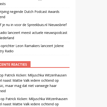
asts
rijving negende Dutch Podcast Awards
end
jf je nu in voor de Spreekbuis.nl Nieuwsbrief
adio lanceert meest actuele nieuwspodcast
Nederland
oprichter Leon Ramakers lanceert Jolene
try Radio
CENTE REACTIES
op
Patrick Kicken: Miljuschka Witzenhausen
el naast Mattie Valk iedere ochtend op
ic, maar mag dat niet vanwege haar
gheid
op
Patrick Kicken: Miljuschka Witzenhausen
el naast Mattie Valk iedere ochtend op