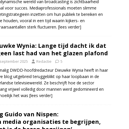
 dynamische wereld van broadcasting is zichtbaarheid
aal voor succes. Mediaprofessionals moeten slimme
tingstrategieën inzetten om hun publiek te bereiken en
te houden, vooral in een tijd waarin kijkers- en
eraarsaantallen sterk fluctueren.
[lees verder]
uwke Wynia: Lange tijd dacht ik dat
geen last had van het glazen plafond
 september 2025
Redactie
5
malig DWDD-hoofdredacteur Dieuwke Wynia heeft in haar
e blog uitgebreid teruggeblikt op haar loopbaan in de
landse televisiewereld. Ze beschrijft hoe de sector
lang vrijwel volledig door mannen werd gedomineerd en
oeilijk het was
[lees verder]
g Guido van Nispen:
 media organisaties te begrijpen,