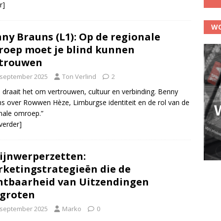
r]
WO
ny Brauns (L1): Op de regionale
oep moet je blind kunnen
rtrouwen
 september 2025
Ton Verlind
2
1 draait het om vertrouwen, cultuur en verbinding. Benny
s over Rowwen Hèze, Limburgse identiteit en de rol van de
nale omroep.”
 verder]
ijnwerperzetten:
ketingstrategieën die de
htbaarheid van Uitzendingen
groten
 september 2025
Marko
0