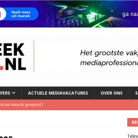
JFERS
ACTUELE MEDIAVACATURES
OVER ONS
S
Podcast Awards geopend
)
kbuis.nl Nieuwsbrief
)
RE
tuele nieuwspodcast van Nederland
)
Telev
 lanceert Jolene Country Radio
)