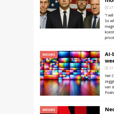
moe
27
“I wi
So wh
magna
koest
proc
AI-
NIEUWS
we
27
Het C
zegge
van s
Podn
Ned
NIEUWS