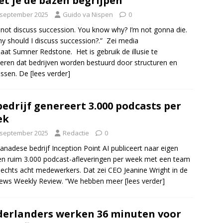
t je de bazen begrijpen’
 september 2025
Guido va Nispen
0
ll not discuss succession. You know why? I’m not gonna die.
y should I discuss succession?.” Zei media
at Sumner Redstone. Het is gebruik de illusie te
eren dat bedrijven worden bestuurd door structuren en
essen. De
[lees verder]
bedrijf genereert 3.000 podcasts per
ek
 september 2025
Redactie
0
anadese bedrijf Inception Point AI publiceert naar eigen
n ruim 3.000 podcast-afleveringen per week met een team
lechts acht medewerkers. Dat zei CEO Jeanine Wright in de
ews Weekly Review. “We hebben meer
[lees verder]
erlanders werken 36 minuten voor