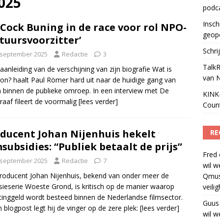
025
podc
ls apparaat voor podcasts
)
Insch
 Cock Buning in de race voor rol NPO-
geop
tuursvoorzitter’
Schri
 september 2025
Redactie
3
TalkR
aanleiding van de verschijning van zijn biografie Wat is
van 
n? haalt Paul Römer hard uit naar de huidige gang van
 binnen de publieke omroep. In een interview met De
KINK-
raaf fileert de voormalig
[lees verder]
Coun
ducent Johan Nijenhuis hekelt
RE
msubsidies: “Publiek betaalt de prijs”
Fred
 september 2025
Redactie
7
wil w
roducent Johan Nijenhuis, bekend van onder meer de
Qmus
isieserie Woeste Grond, is kritisch op de manier waarop
veili
tinggeld wordt besteed binnen de Nederlandse filmsector.
Guus
n blogpost legt hij de vinger op de zere plek:
[lees verder]
wil w