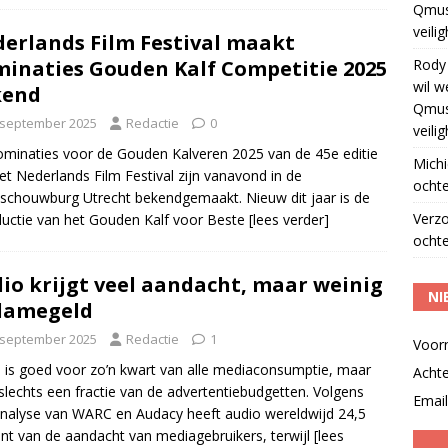
Qmus
veili
erlands Film Festival maakt
Rody
inaties Gouden Kalf Competitie 2025
wil w
kend
Qmus
 september 2025
Redactie
0
veili
minaties voor de Gouden Kalveren 2025 van de 45e editie
Michi
et Nederlands Film Festival zijn vanavond in de
ochte
schouwburg Utrecht bekendgemaakt. Nieuw dit jaar is de
Verz
ductie van het Gouden Kalf voor Beste
[lees verder]
ochte
io krijgt veel aandacht, maar weinig
NI
lamegeld
 september 2025
Redactie
1
Voor
 is goed voor zo’n kwart van alle mediaconsumptie, maar
Acht
 slechts een fractie van de advertentiebudgetten. Volgens
Email
nalyse van WARC en Audacy heeft audio wereldwijd 24,5
nt van de aandacht van mediagebruikers, terwijl
[lees