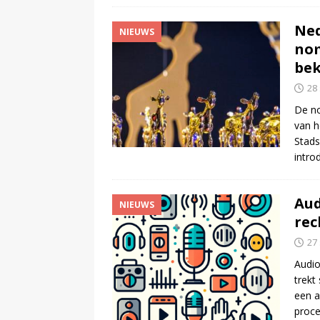
Ned
NIEUWS
nom
be
28
De no
van h
Stads
intro
Aud
NIEUWS
rec
27
Audio
trekt
een a
proce