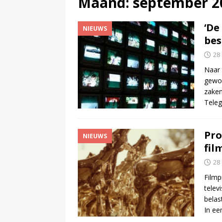
Maand:
september 2
(
Televisie wint snel terrein a
‘De
NIEUWS
bes
28
Naar 
gewoo
zaken
Teleg
Pro
NIEUWS
fil
28
Filmp
telev
belas
In ee