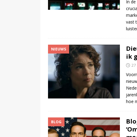
In de
cruci
marke
vast 
luist
Die
NIEUWS
ik 
27
Voor
nieuw
Neder
jaren
hoe m
Blo
BLOG
‘Om