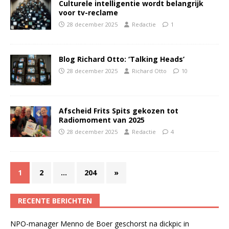
Culturele intelligentie wordt belangrijk
voor tv-reclame
28 december 2025
Redactie
1
Blog Richard Otto: ‘Talking Heads’
28 december 2025
Richard Otto
10
Afscheid Frits Spits gekozen tot
Radiomoment van 2025
28 december 2025
Redactie
4
1
2
…
204
»
RECENTE BERICHTEN
NPO-manager Menno de Boer geschorst na dickpic in