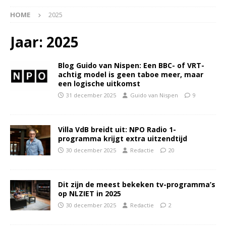
HOME
2025
Jaar:
2025
Blog Guido van Nispen: Een BBC- of VRT-
achtig model is geen taboe meer, maar
een logische uitkomst
31 december 2025
Guido van Nispen
9
Villa VdB breidt uit: NPO Radio 1-
programma krijgt extra uitzendtijd
30 december 2025
Redactie
20
Dit zijn de meest bekeken tv-programma’s
op NLZIET in 2025
30 december 2025
Redactie
2