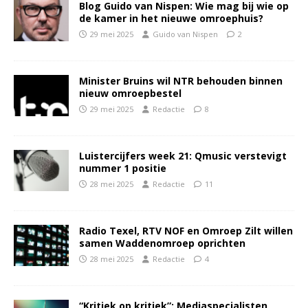
Blog Guido van Nispen: Wie mag bij wie op
de kamer in het nieuwe omroephuis?
29 mei 2025
Guido van Nispen
2
Minister Bruins wil NTR behouden binnen
nieuw omroepbestel
29 mei 2025
Redactie
8
Luistercijfers week 21: Qmusic verstevigt
nummer 1 positie
28 mei 2025
Redactie
11
Radio Texel, RTV NOF en Omroep Zilt willen
samen Waddenomroep oprichten
28 mei 2025
Redactie
4
“Kritiek op kritiek”: Mediaspecialisten