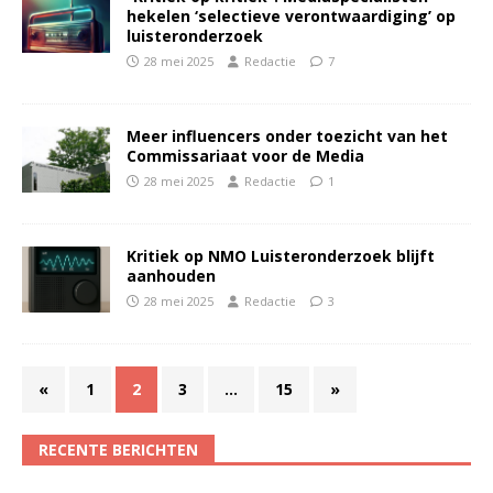
hekelen ‘selectieve verontwaardiging’ op
luisteronderzoek
28 mei 2025
Redactie
7
Meer influencers onder toezicht van het
Commissariaat voor de Media
28 mei 2025
Redactie
1
Kritiek op NMO Luisteronderzoek blijft
aanhouden
28 mei 2025
Redactie
3
«
1
2
3
…
15
»
RECENTE BERICHTEN