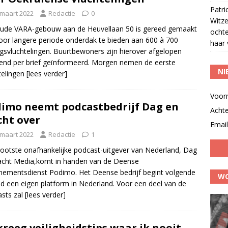
Patri
 maart 2022
Redactie
0
Witze
ude VARA-gebouw aan de Heuvellaan 50 is gereed gemaakt
ocht
or langere periode onderdak te bieden aan 600 à 700
haar 
gsvluchtelingen. Buurtbewoners zijn hierover afgelopen
nd per brief geïnformeerd. Morgen nemen de eerste
NI
telingen
[lees verder]
Voor
imo neemt podcastbedrijf Dag en
Acht
ht over
Email
 maart 2022
Redactie
1
ootste onafhankelijke podcast-uitgever van Nederland, Dag
cht Media,komt in handen van de Deense
ementsdienst Podimo. Het Deense bedrijf begint volgende
WO
 een eigen platform in Nederland. Voor een deel van de
sts zal
[lees verder]
 kreeg veiligheidstips waar ik nooit