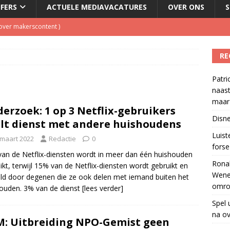
JFERS
ACTUELE MEDIAVACATURES
OVER ONS
S
l over makerscontent
)
O Radio 5 boekt forse winst in luistercijfers
)
RE
en #13): 11 augustus Wenen, 15 september Hilversum, Twee
Patri
inigingen
)
naast
w herleeft 40 jaar na overlijden presentator
)
maar 
erzoek: 1 op 3 Netflix-gebruikers
tzenhausen wil wel naast Mattie Valk iedere ochtend op Qmusic,
Disne
lt dienst met andere huishoudens
r veiligheid
)
Luis
 maart 2022
Redactie
0
forse 
an de Netflix-diensten wordt in meer dan één huishouden
Ronal
ikt, terwijl 15% van de Netflix-diensten wordt gebruikt en
Wene
ld door degenen die ze ook delen met iemand buiten het
omro
ouden. 3% van de dienst
[lees verder]
Spel 
na ov
: Uitbreiding NPO-Gemist geen