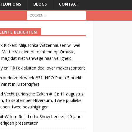
TEUN ONS
BLOGS
CONTACT
CENTE BERICHTEN
ck Kicken: Miljuschka Witzenhausen wil wel
 Mattie Valk iedere ochtend op Qmusic,
mag dat niet vanwege haar veiligheid
y en TikTok sluiten deal over makerscontent
teronderzoek week #31: NPO Radio 5 boekt
winst in luistercijfers
d Vecht (Juridische Zaken #13): 11 augustus
n, 15 september Hilversum, Twee publieke
epen, twee bezuinigingen
uit Willem Ruis Lotto Show herleeft 40 jaar
erlijden presentator