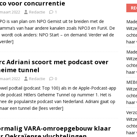
ico voor concurrentie
RE
 maart 2022
Redactie
1
O is van plan om NPO Gemist uit te breiden met de
Madel
amma’s van haar andere kanalen zoals NPO3 en FunX. De
Witze
wordt ook anders: NPO Start – on demand. Verder wil de
ocht
 verder]
haar 
Madel
Witze
c Adriani scoort met podcast over
ocht
eime tunnel
haar 
 maart 2022
Redactie
0
MEB
wel podtail (podcast Top 100) als in de Apple-Podcast-app
Witze
 de podcast Hitlers Geheime Tunnel op nummer 1. Het is
ocht
ee de populairste podcast van Nederland. Adriani gaat op
haar 
naar een tunnel die
[lees verder]
Verz
Witze
ocht
ormalig VARA-omroepgebouw klaar
haar 
r Oekraïense vluchtelingen