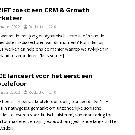
IET zoekt een CRM & Growth
rketeer
 maart 2022
Redactie
0
ij werken in een jong en dynamisch team in één van de
endste mediasectoren van dit moment? Kom dan bij
T werken en help ons de manier waarop we tv-kijken in
land te veranderen.
[lees verder]
E lanceert voor het eerst een
telefoon
 maart 2022
Redactie
0
heeft zijn eerste koptelefoon ooit gelanceerd. De NTH-
 zijn nauwgezet gemaakt om uitzonderlijke sonische
aties te leveren voor ‘kritisch luisteren’, van monitoring tot
 tot masteren, en zijn gebouwd om gedurende lange tijd te
 verder]