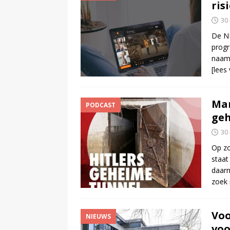
ris
30
De NP
progr
naam 
[lees
Mar
PODCAST
geh
30
Op zo
staat
daarm
zoek 
Vo
NIEUWS
voo