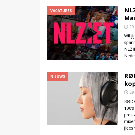
NLZ
VACATURES
Ma
29
Wil j
spann
NLZIE
Neder
RØD
NIEUWS
kop
29
RØDE 
100’s
prest
mixen
[lees