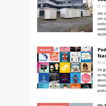
30
Het o
om vo
oorlo
weeke
vluch
Pod
NIEUWS
Nac
30
De gr
en Na
abonn
maand
podca
‘Ik