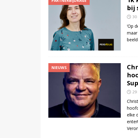
PARTNERBIJDRAGE
bij
30
‘Op d
maar 
beeld
Chr
NIEUWS
hoo
Sup
29
Chris
hoofd
elke 
enter
Veron