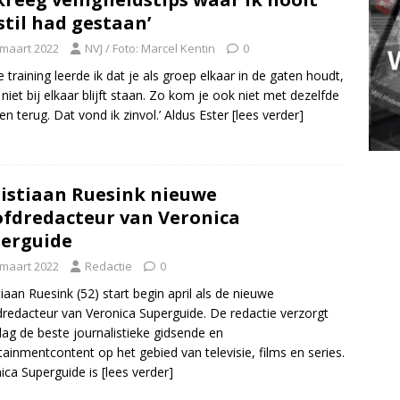
 stil had gestaan’
 maart 2022
NVJ / Foto: Marcel Kentin
0
e training leerde ik dat je als groep elkaar in de gaten houdt,
niet bij elkaar blijft staan. Zo kom je ook niet met dezelfde
en terug. Dat vond ik zinvol.’ Aldus Ester
[lees verder]
istiaan Ruesink nieuwe
fdredacteur van Veronica
erguide
 maart 2022
Redactie
0
tiaan Ruesink (52) start begin april als de nieuwe
redacteur van Veronica Superguide. De redactie verzorgt
dag de beste journalistieke gidsende en
tainmentcontent op het gebied van televisie, films en series.
ica Superguide is
[lees verder]