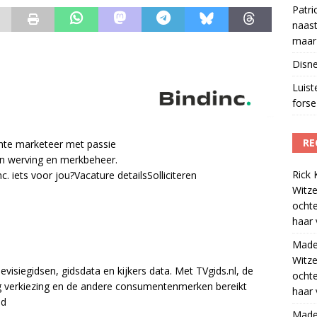
Patri
naast
maar 
Disne
Luis
forse 
RE
chte marketeer met passie
n werving en merkbeheer.
Rick 
nc. iets voor jou?Vacature detailsSolliciteren
Witze
ocht
haar 
Madel
Witze
levisiegidsen, gidsdata en kijkers data. Met TVgids.nl, de
ocht
g verkiezing en de andere consumentenmerken bereikt
haar 
nd
Madel