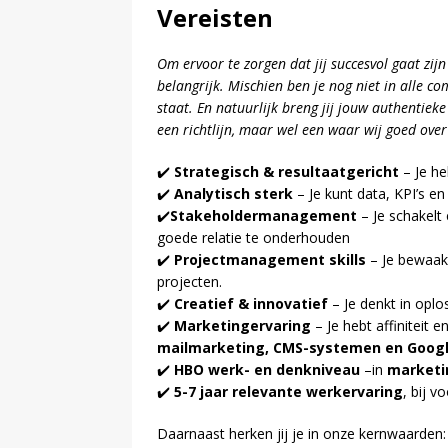
Vereisten
Om ervoor te zorgen dat jij succesvol gaat zij
belangrijk. Mischien ben je nog niet in alle com
staat. En natuurlijk breng jij jouw authenti
een richtlijn, maar wel een waar wij goed ove
✔️
Strategisch & resultaatgericht
– Je he
✔️
Analytisch sterk
– Je kunt data, KPI’s e
✔️
Stakeholdermanagement
– Je schakelt
goede relatie te onderhouden
✔️
Projectmanagement skills
– Je bewaakt
projecten.
✔️
Creatief & innovatief
– Je denkt in oplo
✔️
Marketingervaring
– Je hebt affiniteit 
mailmarketing, CMS-systemen en Googl
✔️
HBO werk- en denkniveau
–in
marketi
✔️
5-7 jaar relevante werkervaring
, bij 
Daarnaast herken jij je in onze kernwaarden: