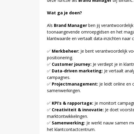
deze functie als
Brand Manager
bij Bindinc.
Wat ga je doen?
Als
Brand Manager
ben jij verantwoordeli
toonaangevende omroepgidsen en het magazine
klantwaarde en vertaalt data-inzichten naar
✅
Merkbeheer:
Je bent verantwoordelijk voo
positionering.
✅
Customer journey:
Je verdiept je in kla
✅
Data-driven marketing:
Je vertaalt ana
campagnes.
✅
Projectmanagement:
Je leidt online en o
samenwerkingen.
✅
KPI’s & rapportage:
Je monitort campagne
✅
Creativiteit & innovatie:
Je doet voorste
marktontwikkelingen.
✅
Samenwerking:
Je werkt nauw samen met 
het klantcontactcentrum.