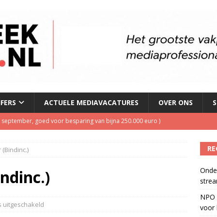
JFERS
ACTUELE MEDIAVACATURES
OVER ONS
S
 1 september, goed voor besparing van bijna 250.000 euro
)
tzenhausen wil wel naast Mattie Valk iedere ochtend op Qmusic,
RE
(Bindinc.)
r veiligheid
)
Onder
l over makerscontent
)
ndinc.)
strea
O Radio 5 boekt forse winst in luistercijfers
)
NPO S
s betaalt voor streamingdienst die nauwelijks wordt gebruikt
)
s uitgeschakeld
voor 