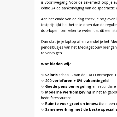
is voor livegang. Voor de zekerheid loop je e
editie 24 de aankondiging van de spaaractie w
Aan het einde van de dag check je nog even
testprijs lijkt het beter te doen dan de reguli
doorlopen, om zeker te weten dat dit een stab
Dan sluit je je laptop af en wandel je het 
pendelbusjes van het Mediagebouw brengen j
te vervolgen.
Wat bieden wij?
✨
Salaris
schaal G van de CAO Omroepen 
✨
200 verlofuren + 8% vakantiegeld
✨
Goede pensioenregeling
en secundaire
✨
Moderne werkomgeving
in het M-gebouw
bedrijfsrestaurant
✨
Ruimte voor groei en innovatie
in een 
✨
Samenwerking met de beste specialist