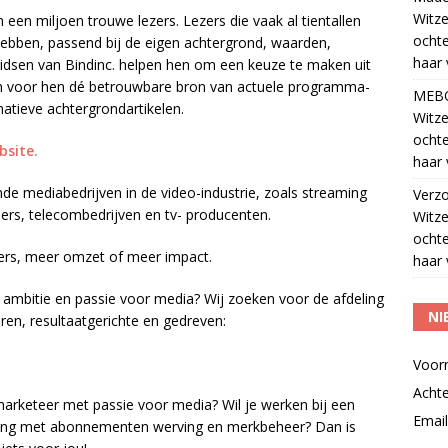
Witze
m een miljoen trouwe lezers. Lezers die vaak al tientallen
ocht
ebben, passend bij de eigen achtergrond, waarden,
haar 
idsen van Bindinc. helpen hen om een keuze te maken uit
n voor hen dé betrouwbare bron van actuele programma-
MEB
matieve achtergrondartikelen.
Witze
ocht
bsite.
haar 
e mediabedrijven in de video-industrie, zoals streaming
Verz
ers, telecombedrijven en tv- producenten.
Witze
ocht
jkers, meer omzet of meer impact.
haar 
ol ambitie en passie voor media? Wij zoeken voor de afdeling
NI
en, resultaatgerichte en gedreven:
Voor
Acht
 marketeer met passie voor media? Wil je werken bij een
Email
ring met abonnementen werving en merkbeheer? Dan is