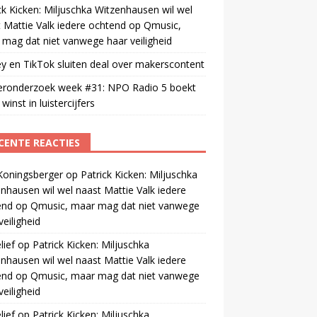
ck Kicken: Miljuschka Witzenhausen wil wel
 Mattie Valk iedere ochtend op Qmusic,
mag dat niet vanwege haar veiligheid
y en TikTok sluiten deal over makerscontent
teronderzoek week #31: NPO Radio 5 boekt
winst in luistercijfers
CENTE REACTIES
Koningsberger
op
Patrick Kicken: Miljuschka
nhausen wil wel naast Mattie Valk iedere
end op Qmusic, maar mag dat niet vanwege
veiligheid
ief
op
Patrick Kicken: Miljuschka
nhausen wil wel naast Mattie Valk iedere
end op Qmusic, maar mag dat niet vanwege
veiligheid
ief
op
Patrick Kicken: Miljuschka