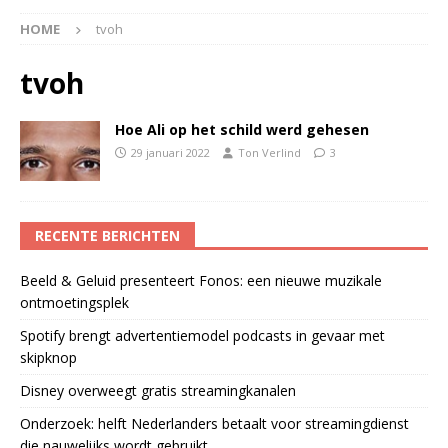
HOME
tvoh
tvoh
Hoe Ali op het schild werd gehesen
29 januari 2022
Ton Verlind
3
RECENTE BERICHTEN
Beeld & Geluid presenteert Fonos: een nieuwe muzikale
ontmoetingsplek
Spotify brengt advertentiemodel podcasts in gevaar met
skipknop
Disney overweegt gratis streamingkanalen
Onderzoek: helft Nederlanders betaalt voor streamingdienst
die nauwelijks wordt gebruikt